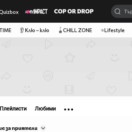
Quizbox
 TIME
👂 Клю – клю
🪀CHILL ZONE
⭐Lifestyle
Плейлисти
Любими
е за приятели