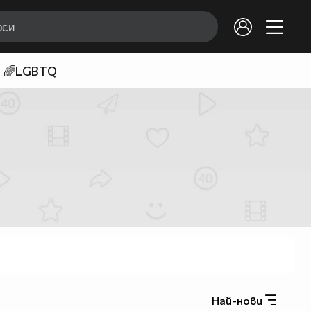
🌈LGBTQ
Най-нови