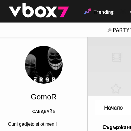
Member of
👾
Trending
🎉 PARTY
GomoR
Начало
СЛЕДВАЙ
5
Cuni gadjeto si ot men !
Съдържани