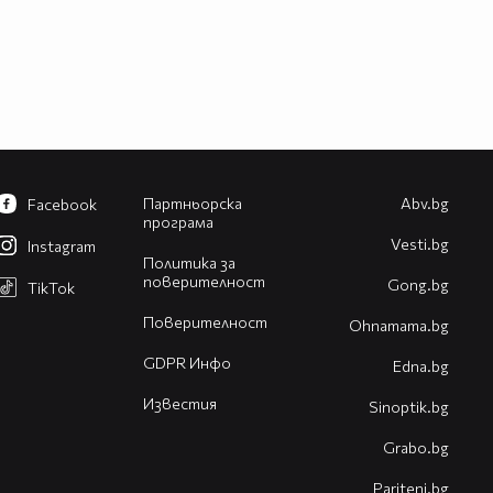
Партньорска
Abv.bg
Facebook
програма
Vesti.bg
Instagram
Политика за
поверителност
Gong.bg
TikTok
Поверителност
Оhnamama.bg
GDPR Инфо
Edna.bg
Известия
Sinoptik.bg
Grabo.bg
Pariteni.bg