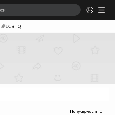
🌈LGBTQ
Популярност