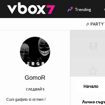
Member of
👾
Trending
🎉 PARTY
GomoR
Начало
СЛЕДВАЙ
5
Cuni gadjeto si ot men !
Лично съд