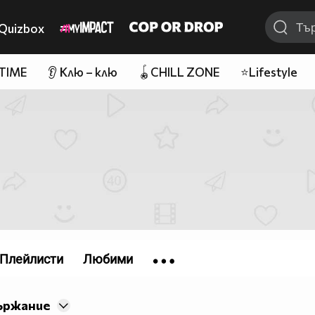
Quizbox
 TIME
👂 Клю – клю
🪀CHILL ZONE
⭐Lifestyle
Плейлисти
Любими
ържание