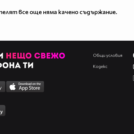
елят все още няма качено съдържание.
Общи условия
Кодекс