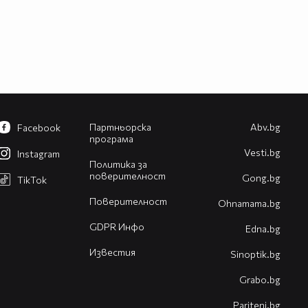
Партньорска
Abv.bg
Facebook
програма
Vesti.bg
Instagram
Политика за
поверителност
Gong.bg
TikTok
Поверителност
Оhnamama.bg
GDPR Инфо
Edna.bg
Известия
Sinoptik.bg
Grabo.bg
Pariteni.bg