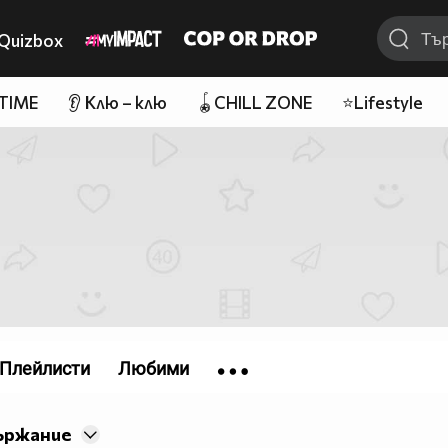
Quizbox
 TIME
👂 Клю – клю
🪀CHILL ZONE
⭐Lifestyle
Плейлисти
Любими
ържание