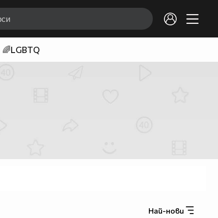
🌈LGBTQ
Най-нови