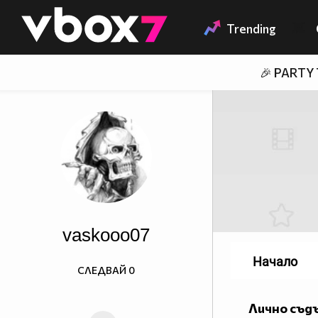
Member of
👾
Trending
🎉 PARTY
vaskooo07
Начало
СЛЕДВАЙ
0
Лично съд