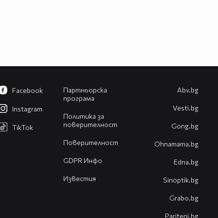
Партньорска
Abv.bg
Facebook
програма
Vesti.bg
Instagram
Политика за
поверителност
Gong.bg
TikTok
Поверителност
Оhnamama.bg
GDPR Инфо
Edna.bg
Известия
Sinoptik.bg
Grabo.bg
Pariteni.bg