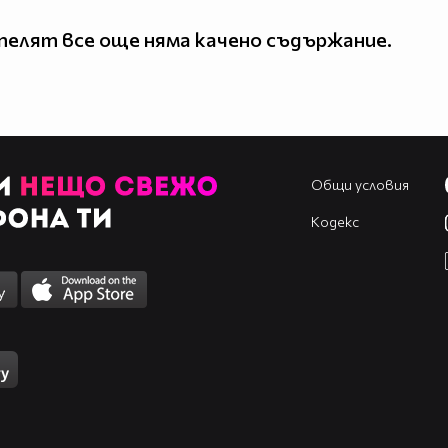
елят все още няма качено съдържание.
Общи условия
Кодекс