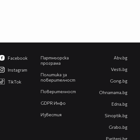
Партньорска
Abv.bg
Facebook
програма
Vesti.bg
Instagram
Политика за
поверителност
Gong.bg
TikTok
Поверителност
Оhnamama.bg
GDPR Инфо
Edna.bg
Известия
Sinoptik.bg
Grabo.bg
Pariteni.bg