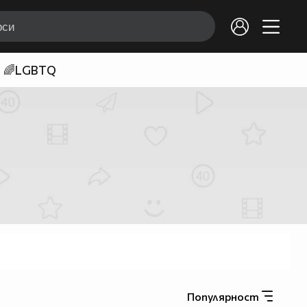
🌈LGBTQ
Популярност