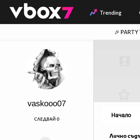
Member of
👾
Trending
🎉 PARTY
vaskooo07
Начало
СЛЕДВАЙ
0
Лично съд