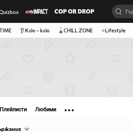
Quizbox
 TIME
👂 Клю – клю
🪀CHILL ZONE
⭐Lifestyle
Плейлисти
Любими
ържание