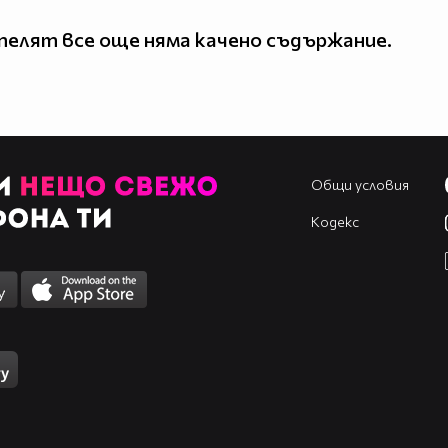
елят все още няма качено съдържание.
Общи условия
Кодекс