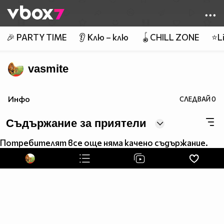
Member of
👾
🎉 PARTY TIME
👂 Клю – клю
🪀CHILL ZONE
⭐Li
vasmite
Инфо
СЛЕДВАЙ
0
Съдържание за приятели
Потребителят все още няма качено съдържание.