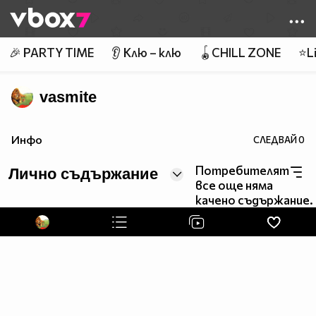
Member of
👾
🎉 PARTY TIME
👂 Клю – клю
🪀CHILL ZONE
⭐Li
vasmite
Инфо
СЛЕДВАЙ
0
Потребителят
Лично съдържание
все още няма
качено съдържание.