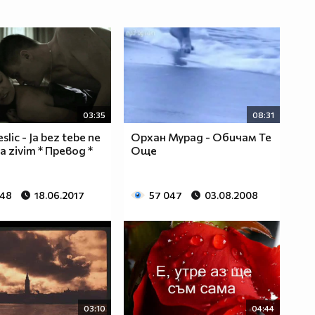
03:35
08:31
slic - Ja bez tebe ne
Орхан Мурад - Обичам Те
 zivim * Превод *
Още
248
18.06.2017
57 047
03.08.2008
03:10
04:44