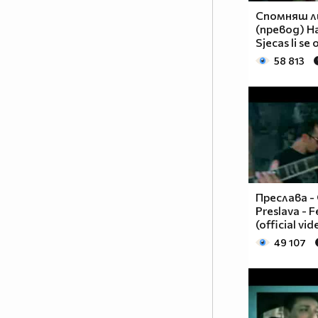
Спомняш ли
(превод) Ha
Sjecas li se
58 813
Преслава -
Preslava - 
(official vid
49 107