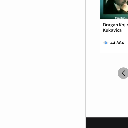
Dragan Koji
Kukavica
44 864