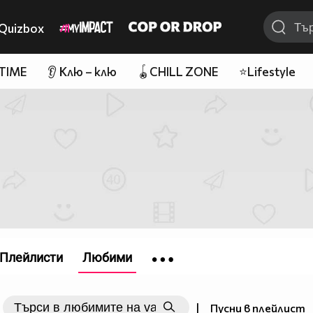
Quizbox
 TIME
👂 Клю – клю
🪀CHILL ZONE
⭐Lifestyle
Плейлисти
Любими
|
Пусни в плейлист