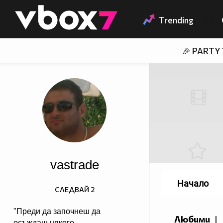
Member of
👾
Trending
🎉 PARTY
vastrade
Начало
СЛЕДВАЙ
2
"Преди да започнеш да
Любими
|
осъждаш някого,