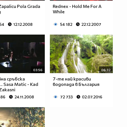
Zapalicu Pola Grada
Rednex - Hold Me For A
д
While
254
12.12.2008
54 182
22.12.2007
03:56
06:32
на сръбска
7-те най красиви
. Sasa Matic - Kad
водопада в България
Zakasni
686
24.11.2008
72 733
02.07.2016