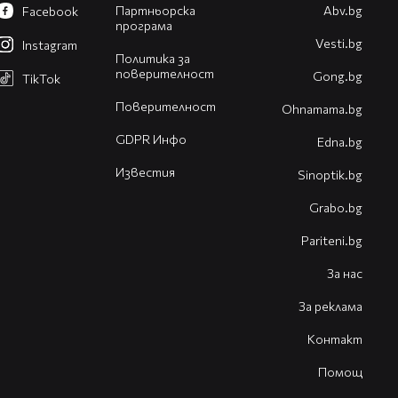
Партньорска
Abv.bg
Facebook
програма
Vesti.bg
Instagram
Политика за
поверителност
Gong.bg
TikTok
Поверителност
Оhnamama.bg
GDPR Инфо
Edna.bg
Известия
Sinoptik.bg
Grabo.bg
Pariteni.bg
За нас
За реклама
Контакт
Помощ