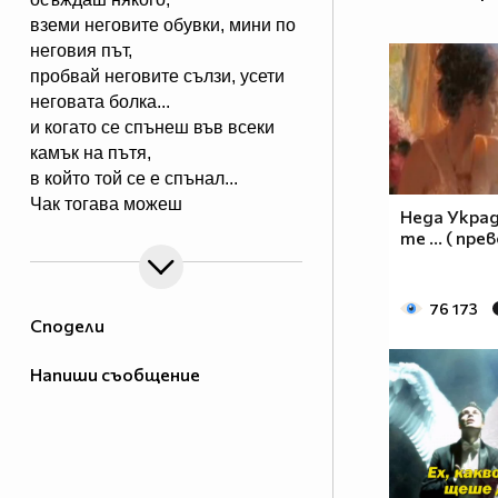
вземи неговите обувки, мини по
неговия път,
пробвай неговите сълзи, усети
неговата болка...
и когато се спънеш във всеки
камък на пътя,
в който той се е спънал...
Чак тогава можеш
Неда Украд
да му кажеш как да живее
те ... ( пре
живота си."
................................................................................................
Любовта започва, когато се
76 173
Сподели
разбирате без да говорите и
свършва, когато си говорите без
Напиши съобщение
да се разбирате.