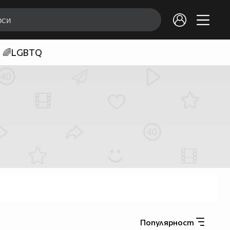
🌈LGBTQ
Популярност