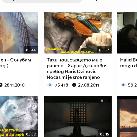
03:44
03:57
ен - Сънувам
Тази нощ сърцето ми е
Halid Be
вод )
ранено - Харис Джинович
mogu da
превод Haris Dzinovic
Nocas mi je srce ranjeno
28.11.2010
75 418
27.08.2011
59 
03:52
03:15