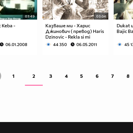
03:49
03:04
c Keba -
Казваше ми - Харис
Dukat u
Джинович ( превод) Haris
Bajic B
Dzinovic - Rekla si mi
06.01.2008
44 350
06.05.2011
45 1
1
2
3
4
5
6
7
8