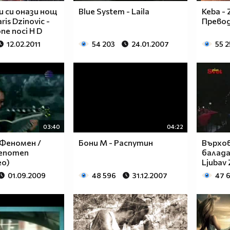
 си онази нощ
Blue System - Laila
Keba - 
ris Dzinovic -
Прево
 one noci H D
12.02.2011
54 203
24.01.2007
55 
03:40
04:22
 Феномен /
Бони М - Распутин
Върхов
Fenomen
балада.
eo)
Ljubav 
01.09.2009
48 596
31.12.2007
47 