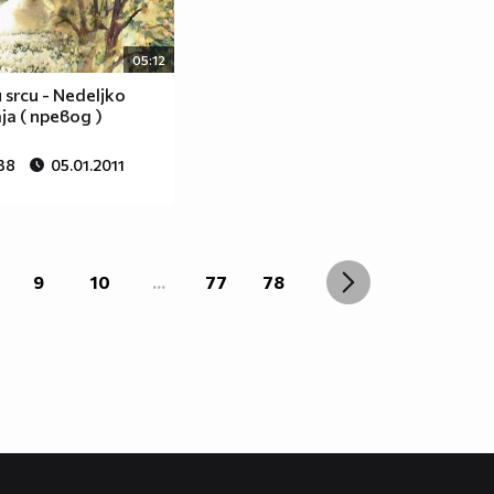
05:12
 srcu - Nedeljko
aja ( превод )
38
05.01.2011
9
10
...
77
78