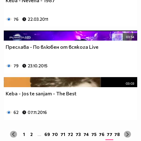
Keba - Nevena - 1987
76
22.03.2011
03:54
Преслава - По влюбен от всякога Live
79
23.10.2015
03:03
Keba - Jos te sanjam - The Best
62
07.11.2016
1
2
...
69
70
71
72
73
74
75
76
77
78