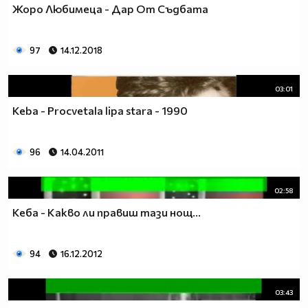
Жоро Любимеца - Дар От Съдбата
97
14.12.2018
03:01
Keba - Procvetala lipa stara - 1990
96
14.04.2011
02:58
Кеба - Какво ли правиш тази нощ...
94
16.12.2012
03:43