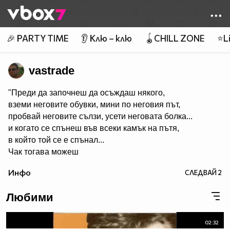
Member of
👾
🎉 PARTY TIME
👂 Клю – клю
🪀CHILL ZONE
⭐Li
vastrade
"Преди да започнеш да осъждаш някого,
вземи неговите обувки, мини по неговия път,
пробвай неговите сълзи, усети неговата болка...
и когато се спънеш във всеки камък на пътя,
в който той се е спънал...
Чак тогава можеш
да му кажеш как да живее живота си."
Инфо
СЛЕДВАЙ
2
................................................................................................
Любовта започва, когато се разбирате без да говорите
Любими
и свършва, когато си говорите без да се разбирате.
02:32