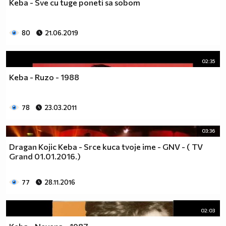
Keba - Sve cu tuge poneti sa sobom
80
21.06.2019
02:35
Keba - Ruzo - 1988
78
23.03.2011
03:36
Dragan Kojic Keba - Srce kuca tvoje ime - GNV - ( TV
Grand 01.01.2016.)
77
28.11.2016
02:03