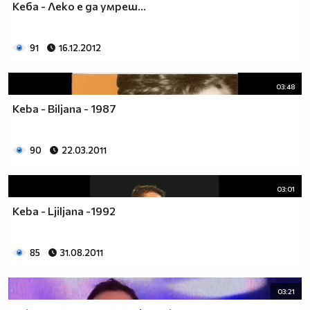
Кеба - Леко е да умреш...
91
16.12.2012
03:48
Keba - Biljana - 1987
90
22.03.2011
03:01
Keba - Ljiljana -1992
85
31.08.2011
03:21