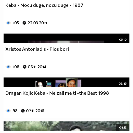
Keba - Nocu duge, nocu duge - 1987
105
22.03.2011
05:19
Xristos Antoniadis - Pios bori
108
06.11.2014
02:45
Dragan Kojic Keba - Ne zali me ti -the Best 1998
98
07.11.2016
04:13