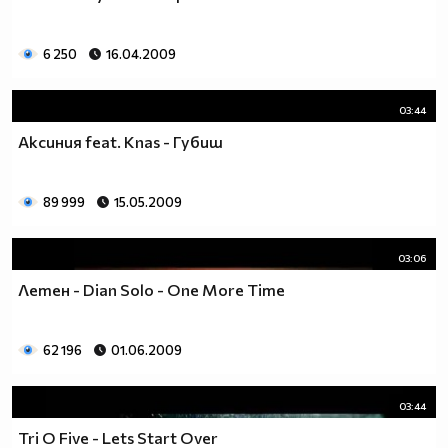
6 250
16.04.2009
03:44
Аксиния feat. Knas - Губиш
89 999
15.05.2009
03:06
Летен - Dian Solo - One More Time
62 196
01.06.2009
03:44
Tri O Five - Lets Start Over