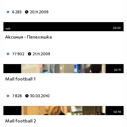
6 283
20.11.2009
03:02
sub
Аксиния - Пепеляшка
77 902
21.11.2009
02:11
Mall football 1
7 828
30.03.2010
02:18
Mall football 2