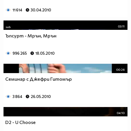
11 614
30.04.2010
03:11
sub
Ъпсурт - Мрън, Мрън
996 265
18.05.2010
00:26
Семинар с Джефри Гитомър
3 864
26.05.2010
04:10
D2 - U Choose