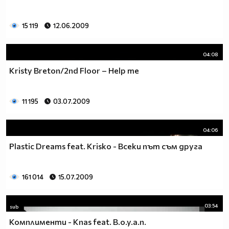
15 119
12.06.2009
04:08
Kristy Breton/2nd Floor – Help me
11 195
03.07.2009
04:06
Plastic Dreams feat. Krisko - Всеки път съм друга
161 014
15.07.2009
03:54
sub
Комплименти - Knas feat. B.o.y.a.n.