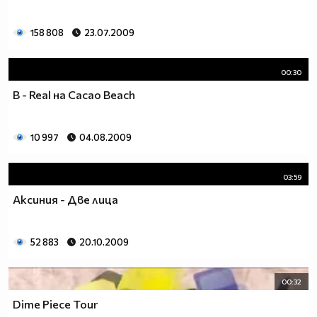
158 808
23.07.2009
00:30
B - Real на Cacao Beach
10 997
04.08.2009
03:59
Аксиния - Две лица
52 883
20.10.2009
00:32
Dime Piece Tour