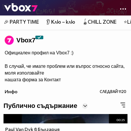
Member of
👾
🎉 PARTY TIME
👂 Клю – клю
🪀CHILL ZONE
⭐Li
Vbоx7
Официален профил на Vbox7 :)
В случай, че имате проблем или въпрос относно сайта,
моля използвайте
нашата форма за Контакт
Инфо
СЛЕДВАЙ
1120
Публично съдържание
00:25
Paul Van Dyk в България