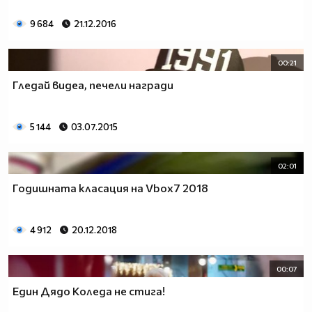
9 684
21.12.2016
00:21
Гледай видеа, печели награди
5 144
03.07.2015
02:01
Годишната класация на Vbox7 2018
4 912
20.12.2018
00:07
Един Дядо Коледа не стига!