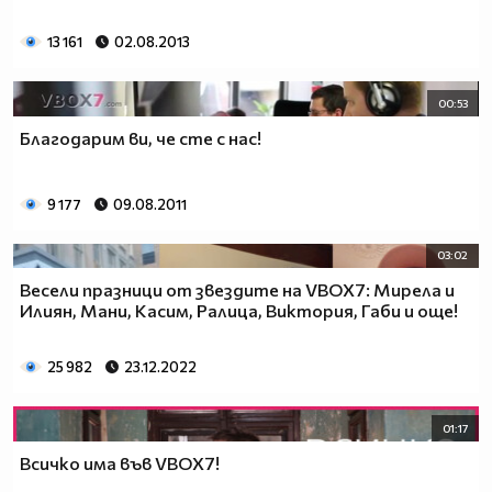
13 161
02.08.2013
00:53
Благодарим ви, че сте с нас!
9 177
09.08.2011
03:02
Весели празници от звездите на VBOX7: Мирела и
Илиян, Мани, Касим, Ралица, Виктория, Габи и още!
25 982
23.12.2022
01:17
Всичко има във VBOX7!