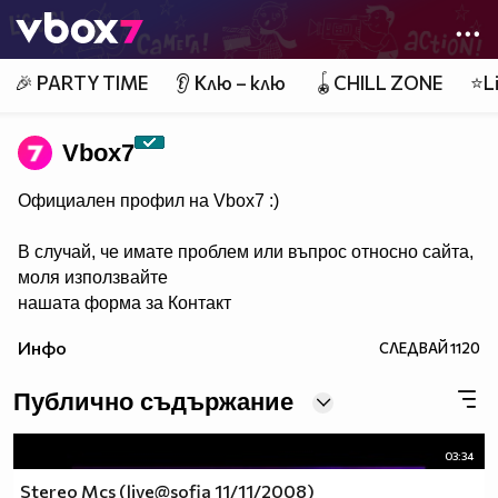
Member of
👾
🎉 PARTY TIME
👂 Клю – клю
🪀CHILL ZONE
⭐Li
Vbоx7
Официален профил на Vbox7 :)
В случай, че имате проблем или въпрос относно сайта,
моля използвайте
нашата форма за Контакт
Инфо
СЛЕДВАЙ
1120
Публично съдържание
03:34
Stereo Mcs (live@sofia 11/11/2008)