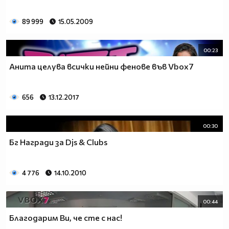
89 999
15.05.2009
00:23
Анита целува всички нейни фенове във Vbox7
656
13.12.2017
00:30
Бг Награди за Djs & Clubs
4 776
14.10.2010
00:44
Благодарим Ви, че сте с нас!