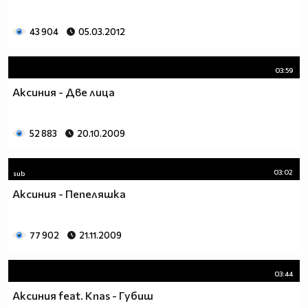
43 904
05.03.2012
03:59
Аксиния - Две лица
52 883
20.10.2009
03:02
sub
Аксиния - Пепеляшка
77 902
21.11.2009
03:44
Аксиния feat. Knas - Губиш