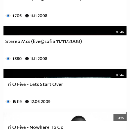
1 706
11.11.2008
03:46
Stereo Mcs (live@sofia 11/11/2008)
1 880
11.11.2008
03:44
Tri O Five - Lets Start Over
15 119
12.06.2009
04:15
Tri O Five - Nowhere To Go