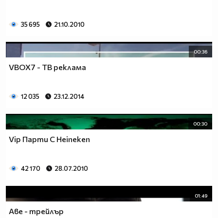
35 695
21.10.2010
00:36
VBOX7 - ТВ реклама
12 035
23.12.2014
00:30
Vip Парти С Heineken
42 170
28.07.2010
01:49
Аве - трейлър