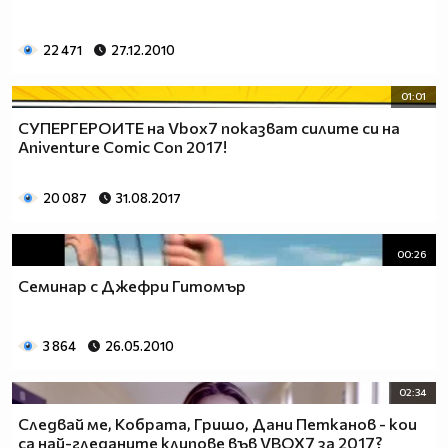
22 471
27.12.2010
01:01
СУПЕРГЕРОИТЕ на Vbox7 показват силите си на
Aniventure Comic Con 2017!
20 087
31.08.2017
00:26
Семинар с Джефри Гитомър
3 864
26.05.2010
02:34
Следвай ме, Кобрата, Гришо, Дани Петканов - кои
са най-гледaните клипове във VBOX7 за 2017?