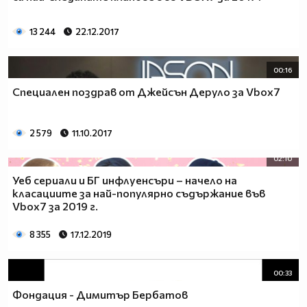
13 244
22.12.2017
00:16
Специален поздрав от Джейсън Деруло за Vbox7
2 579
11.10.2017
02:10
Уеб сериали и БГ инфлуенсъри – начело на
класациите за най-популярно съдържание във
Vbox7 за 2019 г.
8 355
17.12.2019
00:33
Фондация - Димитър Бербатов