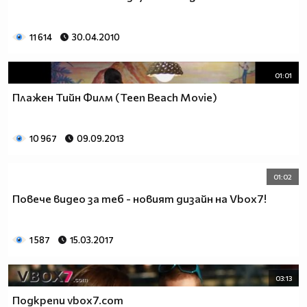
11 614
30.04.2010
01:01
Плажен Тийн Филм (Teen Beach Movie)
10 967
09.09.2013
01:02
Повече видео за теб - новият дизайн на Vbox7!
1 587
15.03.2017
03:13
Подкрепи vbox7.com