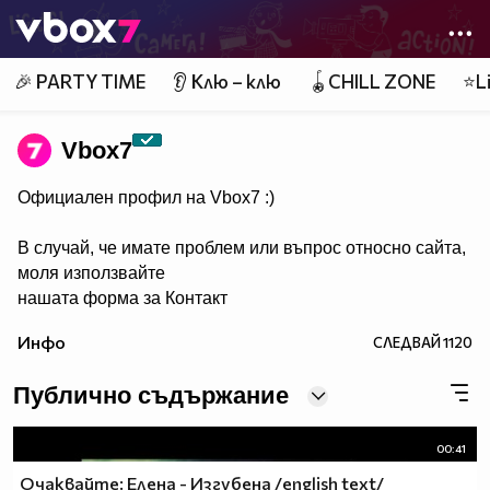
Member of
👾
🎉 PARTY TIME
👂 Клю – клю
🪀CHILL ZONE
⭐Li
Vbоx7
Официален профил на Vbox7 :)
В случай, че имате проблем или въпрос относно сайта,
моля използвайте
нашата форма за Контакт
Инфо
СЛЕДВАЙ
1120
Публично съдържание
00:41
Очаквайте: Елена - Изгубена /english text/