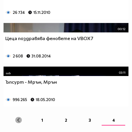
26 734
15.11.2010
00:12
Цеца поздравява феновете на VBOX7
2 608
31.08.2014
03:11
sub
Ъпсурт - Мрън, Мрън
996 265
18.05.2010
1
2
3
4