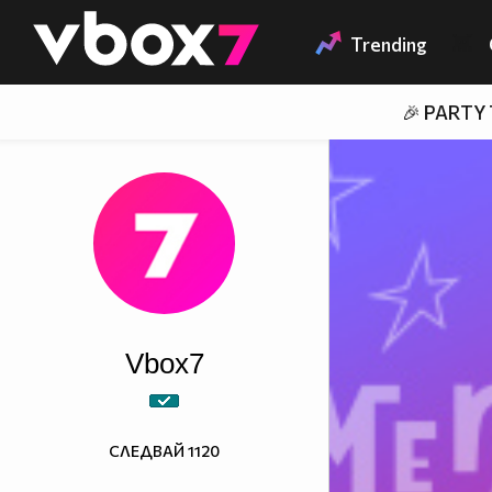
Member of
👾
Trending
🎉 PARTY
Vbоx7
СЛЕДВАЙ
1120