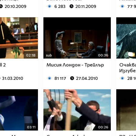
20.10.2009
6 283
20.11.2009
77 
02:18
sub
00:36
l 2
Мисия Лондон - Трейлър
Очаква
Изгубе
31.03.2010
81 117
27.04.2010
28 1
03:11
00:26