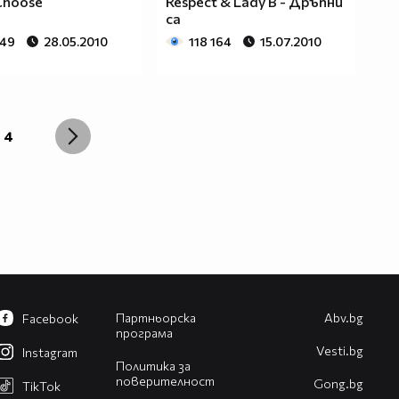
 Choose
Respect & Lady B - Дръпни
са
749
28.05.2010
118 164
15.07.2010
4
Партньорска
Abv.bg
Facebook
програма
Vesti.bg
Instagram
Политика за
поверителност
Gong.bg
TikTok