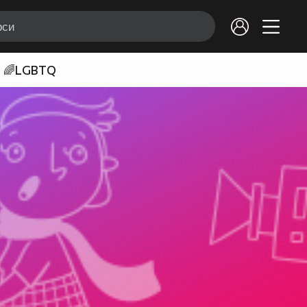
🌈LGBTQ