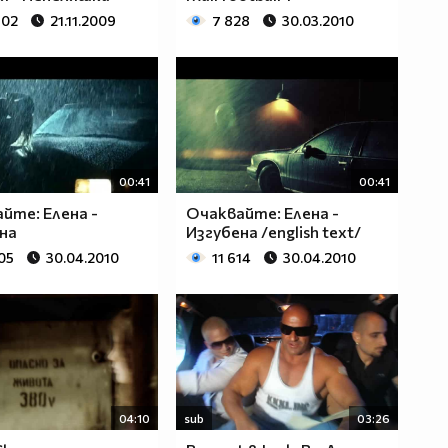
902
21.11.2009
7 828
30.03.2010
00:41
00:41
йте: Елена -
Очаквайте: Елена -
на
Изгубена /english text/
05
30.04.2010
11 614
30.04.2010
04:10
sub
03:26