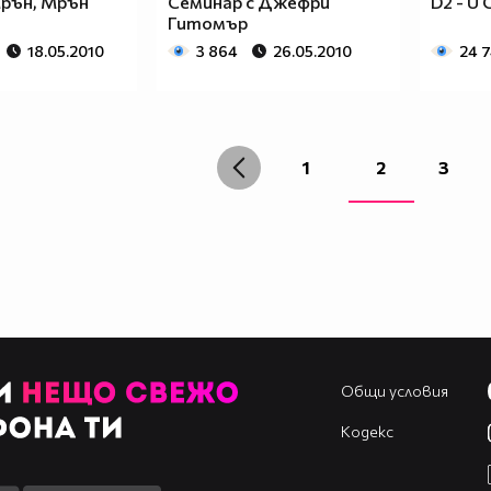
Мрън, Мрън
Семинар с Джефри
D2 - U
Гитомър
18.05.2010
3 864
26.05.2010
24 
1
2
3
Общи условия
Кодекс