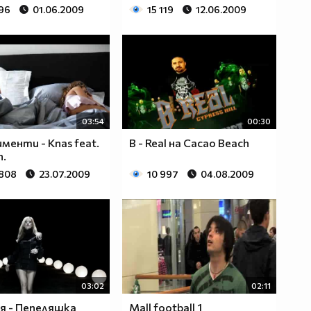
196
01.06.2009
15 119
12.06.2009
03:54
00:30
менти - Knas feat.
B - Real на Cacao Beach
n.
 808
23.07.2009
10 997
04.08.2009
03:02
02:11
я - Пепеляшка
Mall football 1