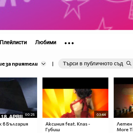
Плейлисти
Любими
е за приятели
|
00:25
03:44
k в България
Аксиния feat. Knas -
Летен -
Губиш
More T