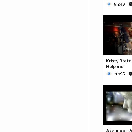
6 249
Kristy Bret
Help me
11 195
Аксиния - 