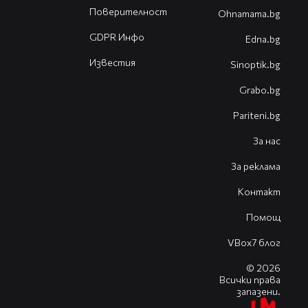
Поверителност
Оhnamama.bg
GDPR Инфо
Edna.bg
Известия
Sinoptik.bg
Grabo.bg
Pariteni.bg
За нас
За реклама
Контакт
Помощ
VBox7 блог
© 2026
Всички права
запазени.