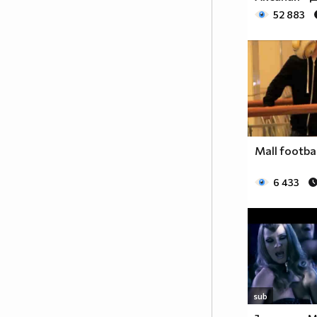
52 883
Mall footbal
6 433
sub