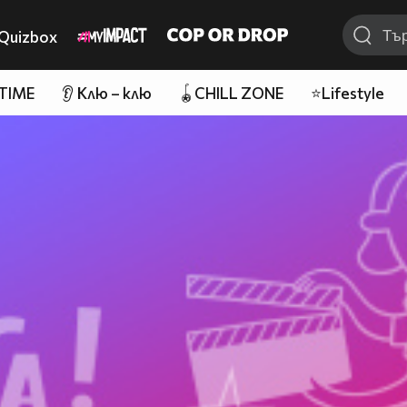
Quizbox
 TIME
👂 Клю – клю
🪀CHILL ZONE
⭐Lifestyle