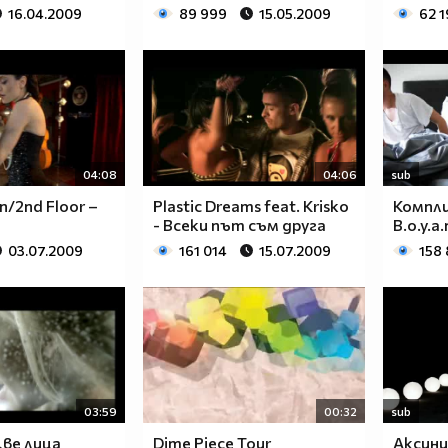
16.04.2009
89 999
15.05.2009
62 
04:08
04:06
sub
on/2nd Floor –
Plastic Dreams feat. Krisko
Компли
- Всеки път съм друга
B.o.y.a.
03.07.2009
161 014
15.07.2009
158
03:59
00:32
sub
Две лица
Dime Piece Tour
Аксини