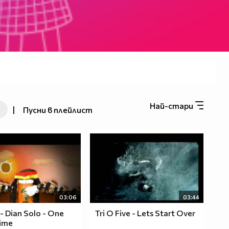
Най-стари
|
Пусни в плейлист
03:06
03:44
 Dian Solo - One
Tri O Five - Lets Start Over
ime