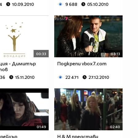
4
10.09.2010
9 688
05.10.2010
00:33
03:13
ция - Димитър
Подкрепи vbox7.com
тов
736
15.11.2010
22 471
27.12.2010
01:49
02:40
трейлър
H & M представи