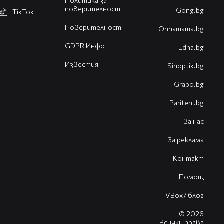
Политика за
поверителност
Gong.bg
TikTok
Поверителност
Оhnamama.bg
GDPR Инфо
Edna.bg
Известия
Sinoptik.bg
Grabo.bg
Pariteni.bg
За нас
За реклама
Контакт
Помощ
VBox7 блог
© 2026
Всички права