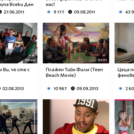
упа Всеки Ден
нас!
27.06.2011
9 177
09.08.2011
43 
00:44
01:01
 Ви, че сте с
Плажен Тийн Филм (Teen
Цеца п
Beach Movie)
фенов
02.08.2013
10 967
09.09.2013
2 6