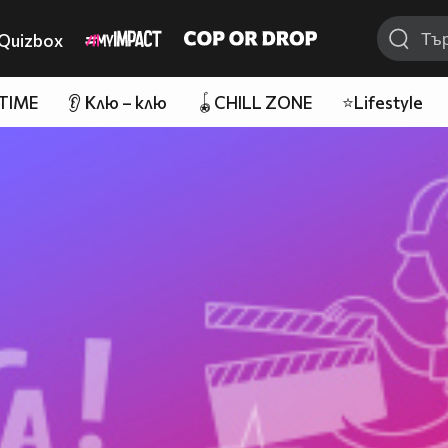
Quizbox
 TIME
👂 Клю – клю
🪀CHILL ZONE
⭐Lifestyle