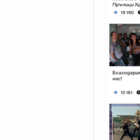
Пръчици Хр
19 190
Благодарим
нас!
13 161