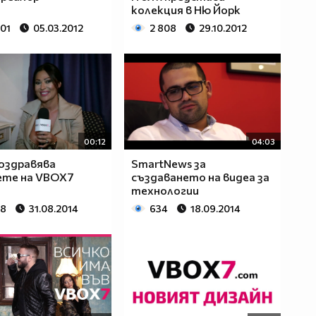
колекция в Ню Йорк
901
05.03.2012
2 808
29.10.2012
00:12
04:03
оздравява
SmartNews за
ете на VBOX7
създаването на видеа за
технологии
08
31.08.2014
634
18.09.2014