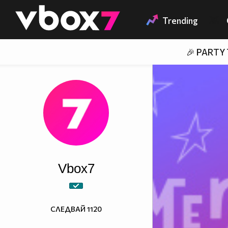
Member of
👾
Trending
🎉 PARTY
Vbоx7
СЛЕДВАЙ
1120