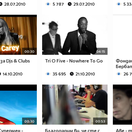
28.07.2010
5 787
29.07.2010
5 33
00:30
04:15
за Djs & Clubs
Tri O Five - Nowhere To Go
Фонда
Берба
14.10.2010
35 695
21.10.2010
26 
00:30
00:53
Супермен -
Благодарим ви, че сте с
Аве - 