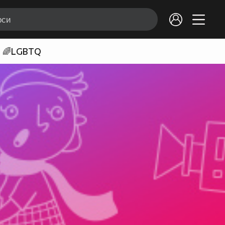
🌈LGBTQ