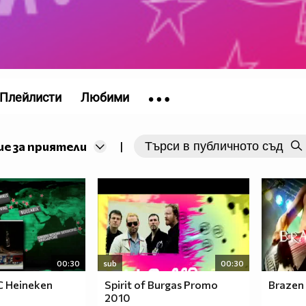
Плейлисти
Любими
е за приятели
|
00:30
sub
00:30
С Heineken
Spirit of Burgas Promo
Brazen
2010