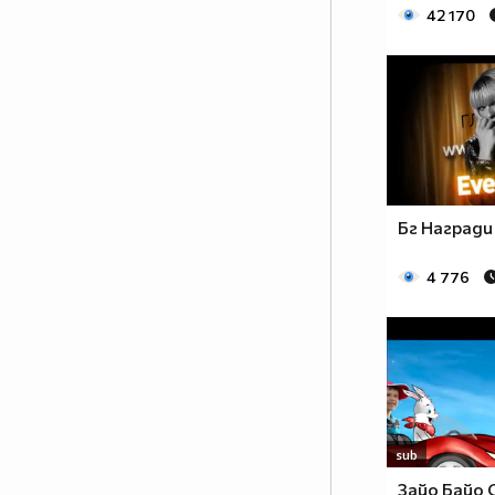
42 170
Бг Награди 
4 776
sub
Зайо Байо 