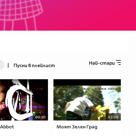
Най-стари
|
Пусни в плейлист
00:30
02:08
 Abbot
Моят Зелен Град