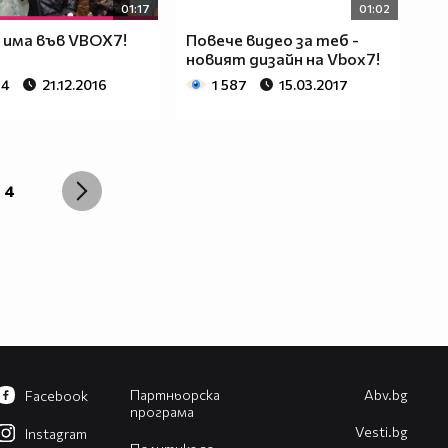
01:17
01:02
 има във VBOX7!
Повече видео за теб -
новият дизайн на Vbox7!
84
21.12.2016
1 587
15.03.2017
4
Партньорска
Abv.bg
Facebook
програма
Vesti.bg
Instagram