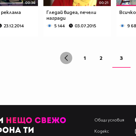
00:36
00:21
 реклама
Гледай видеа, печели
Всичко
награди
23.12.2014
5 144
03.07.2015
9 6
1
2
3
Общи условия
Кодекс