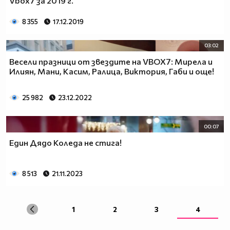
Vbox7 за 2019 г.
8 355
17.12.2019
03:02
Весели празници от звездите на VBOX7: Мирела и
Илиян, Мани, Касим, Ралица, Виктория, Габи и още!
25 982
23.12.2022
00:07
Един Дядо Коледа не стига!
8 513
21.11.2023
1
2
3
4