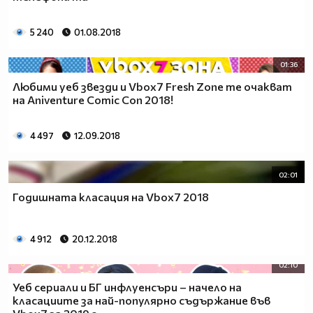
5 240
01.08.2018
01:36
Любими уеб звезди и Vbox7 Fresh Zone те очакват
на Aniventure Comic Con 2018!
4 497
12.09.2018
02:01
Годишната класация на Vbox7 2018
4 912
20.12.2018
02:10
Уеб сериали и БГ инфлуенсъри – начело на
класациите за най-популярно съдържание във