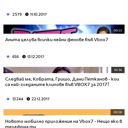
2 579
11.10.2017
00:23
Анита целува всички нейни фенове във Vbox7
656
13.12.2017
02:34
Следвай ме, Кобрата, Гришо, Дани Петканов - кои
са най-гледaните клипове във VBOX7 за 2017?
13 244
22.12.2017
00:28
Новото мобилно приложение на Vbox7 - Нещо яко в
телефона ти