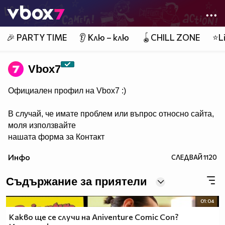
Member of
👾
🎉 PARTY TIME
👂 Клю – клю
🪀CHILL ZONE
⭐Li
Vbоx7
Официален профил на Vbox7 :)
В случай, че имате проблем или въпрос относно сайта,
моля използвайте
нашата форма за Контакт
Инфо
СЛЕДВАЙ
1120
Съдържание за приятели
01:04
Какво ще се случи на Aniventure Comic Con?