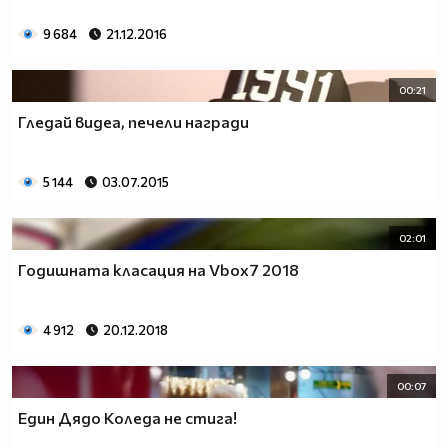
9 684
21.12.2016
00:21
Гледай видеа, печели награди
5 144
03.07.2015
02:01
Годишната класация на Vbox7 2018
4 912
20.12.2018
00:07
Един Дядо Коледа не стига!