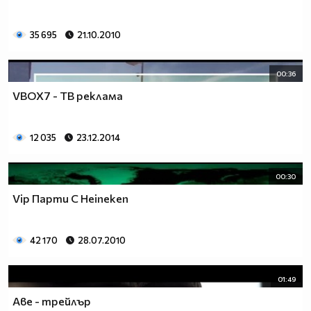
35 695
21.10.2010
00:36
VBOX7 - ТВ реклама
12 035
23.12.2014
00:30
Vip Парти С Heineken
42 170
28.07.2010
01:49
Аве - трейлър