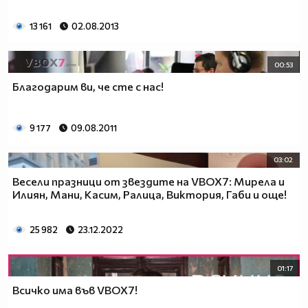
13 161
02.08.2013
00:53
Благодарим ви, че сте с нас!
9 177
09.08.2011
03:02
Весели празници от звездите на VBOX7: Мирела и
Илиян, Мани, Касим, Ралица, Виктория, Габи и още!
25 982
23.12.2022
01:17
Всичко има във VBOX7!