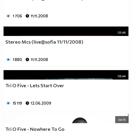
1 706
11.11.2008
03:46
Stereo Mcs (live@sofia 11/11/2008)
1 880
11.11.2008
03:44
Tri O Five - Lets Start Over
15 119
12.06.2009
04:15
Tri O Five - Nowhere To Go