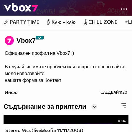
Member of
👾
🎉 PARTY TIME
👂 Клю – клю
🪀CHILL ZONE
⭐Li
Vbоx7
Официален профил на Vbox7 :)
В случай, че имате проблем или въпрос относно сайта,
моля използвайте
нашата форма за Контакт
Инфо
СЛЕДВАЙ
1120
Съдържание за приятели
03:34
Stereo Mcs (live@sofia 11/11/2008)