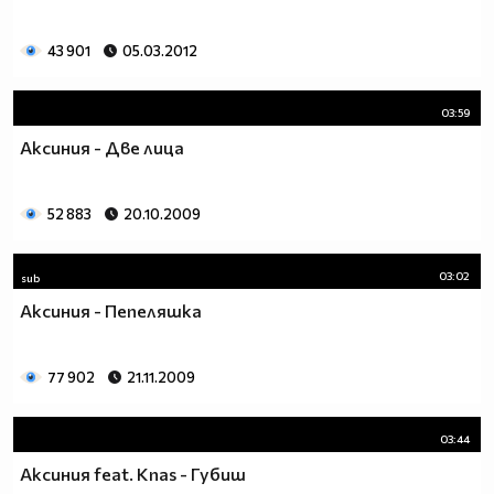
43 901
05.03.2012
03:59
Аксиния - Две лица
52 883
20.10.2009
03:02
sub
Аксиния - Пепеляшка
77 902
21.11.2009
03:44
Аксиния feat. Knas - Губиш