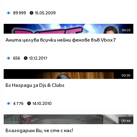
89 999
15.05.2009
00:23
Анита целува всички нейни фенове във Vbox7
656
13.12.2017
00:30
Бг Награди за Djs & Clubs
4 776
14.10.2010
00:44
Благодарим Ви, че сте с нас!