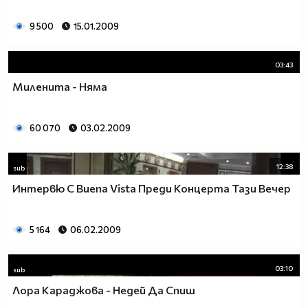
9 500
15.01.2009
03:43
Миленита - Няма
60 070
03.02.2009
12:38
sub
Интервю С Buena Vista Преди Концерта Тази Вечер
5 164
06.02.2009
03:10
sub
Лора Караджова - Недей Да Спиш