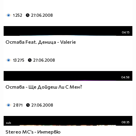
1 252
27.06.2008
04:15
Остава Feat. Деница - Valerie
13 275
27.06.2008
04:58
Остава - Ще Дойдеш Ли С Мен?
2 871
27.06.2008
08:35
sub
Stereo MC’s - Интервю