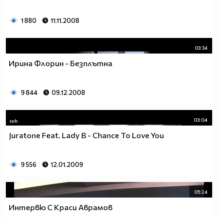
1 880
11.11.2008
03:34
Ирина Флорин - Безплътна
9 844
09.12.2008
03:04
sub
Juratone Feat. Lady B - Chance To Love You
9 556
12.01.2009
05:24
Интервю С Краси Аврамов