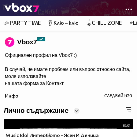
Member of
👾
🎉 PARTY TIME
👂 Клю – клю
🪀CHILL ZONE
⭐Li
Vbоx7
Официален профил на Vbox7 :)
В случай, че имате проблем или въпрос относно сайта,
моля използвайте
нашата форма за Контакт
Инфо
СЛЕДВАЙ
1120
Лично съдържание
10:01
Мusic Idol Интервюто - Ясен И Деница