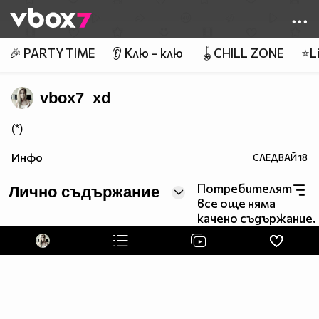
Member of
👾
🎉 PARTY TIME
👂 Клю – клю
🪀CHILL ZONE
⭐Li
vbox7_xd
(*)
Инфо
СЛЕДВАЙ
18
Потребителят
Лично съдържание
все още няма
качено съдържание.