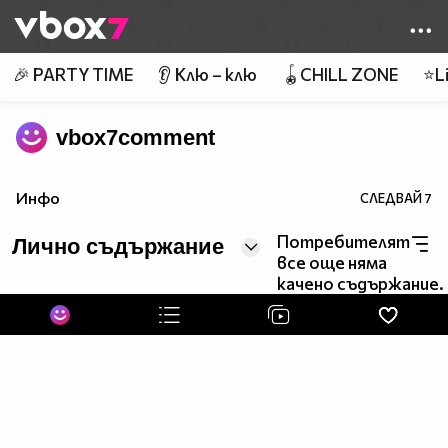
Member of
👾
🎉 PARTY TIME
👂 Клю – клю
🪀CHILL ZONE
⭐Li
vbox7comment
Инфо
СЛЕДВАЙ
7
Потребителят
Лично съдържание
все още няма
качено съдържание.