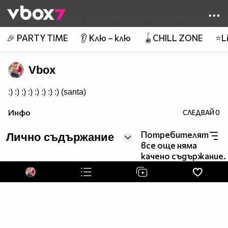
Member of
👾
🎉 PARTY TIME
👂 Клю – клю
🪀CHILL ZONE
⭐Li
Vbox
:) :) :) :) :) :) :) :) (santa)
Инфо
СЛЕДВАЙ
0
Потребителят
Лично съдържание
все още няма
качено съдържание.