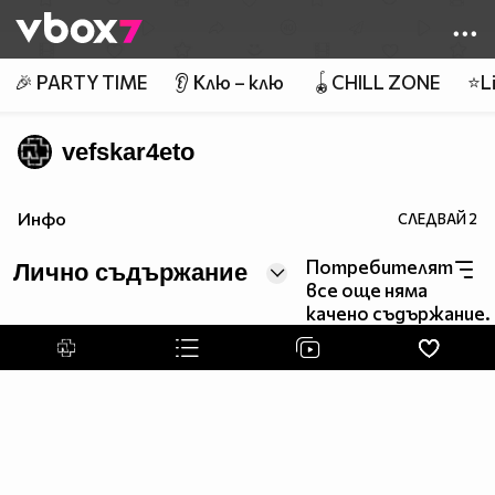
Member of
👾
🎉 PARTY TIME
👂 Клю – клю
🪀CHILL ZONE
⭐Li
vefskar4eto
Инфо
СЛЕДВАЙ
2
Потребителят
Лично съдържание
все още няма
качено съдържание.