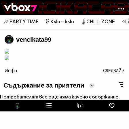
Member of
👾
🎉 PARTY TIME
👂 Клю – клю
🪀CHILL ZONE
⭐Li
vencikata99
border=0 width="376" height="122" alt="">
Инфо
СЛЕДВАЙ
3
Топ 40 Смях
Съдържание за приятели
Потребителят все още няма качено съдържание.