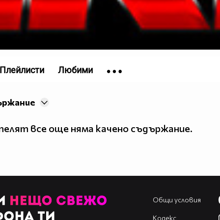
Плейлисти
Любими
ържание
елят все още няма качено съдържание.
Общи условия
Кодекс