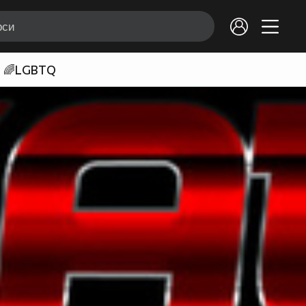
🌈LGBTQ