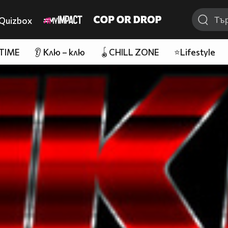
Quizbox
 TIME
👂 Клю – клю
🪀CHILL ZONE
⭐Lifestyle