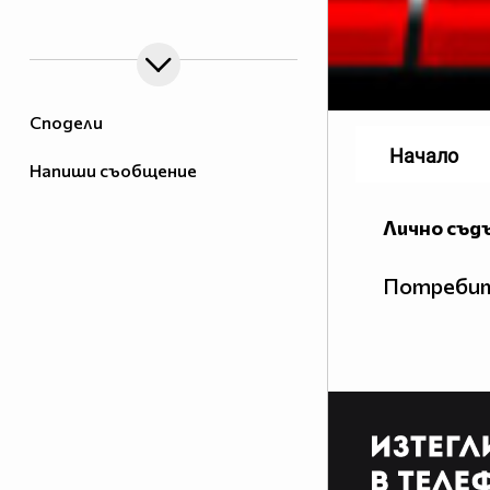
Топ 40 Смях
Сподели
Начало
Напиши съобщение
Лично съд
Потребит