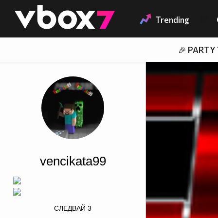
Member of
👾
Trending
🎉 PARTY
vencikata99
border=0 width="376"
СЛЕДВАЙ
3
height="122" alt="">