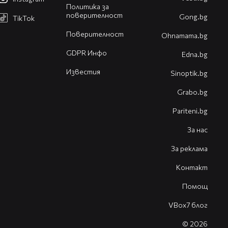
Политика за
поверителност
Gong.bg
TikTok
Поверителност
Оhnamama.bg
GDPR Инфо
Edna.bg
Известия
Sinoptik.bg
Grabo.bg
Pariteni.bg
За нас
За реклама
Контакт
Помощ
VBox7 блог
© 2026