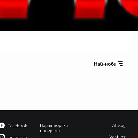
Най-нови
Партньорска
Abv.bg
Facebook
програма
Vesti.bg
Instagram