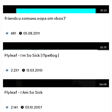
01:23
friends и готини хора от vbox7
481
05.08.2011
02:57
Flyleaf - I m So Sick | Превод |
2 237
13.03.2010
04:06
Flyleaf - I Am So Sick
2 141
03.10.2007