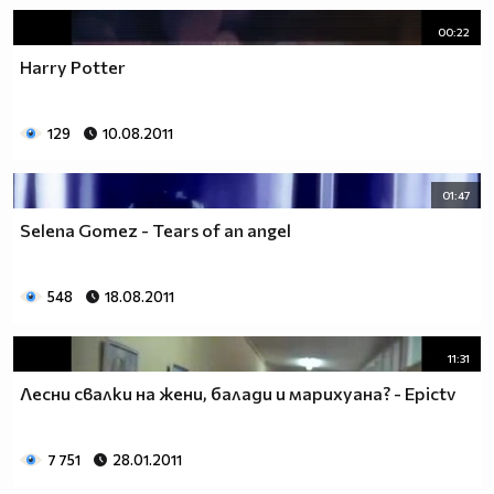
00:22
Harry Potter
129
10.08.2011
01:47
Selena Gomez - Tears of an angel
548
18.08.2011
11:31
Лесни свалки на жени, балади и марихуана? - Epictv
7 751
28.01.2011