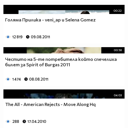
00:22
Голяма Прилика - veni_ap и Selena Gomez
12 819
09.08.2011
00:58
Честито на 5-те потребитела който спечелиха
билет за Spirit of Burgas 2011
1 474
08.08.2011
04:03
The All - American Rejects - Move Along Hq
288
17.04.2010