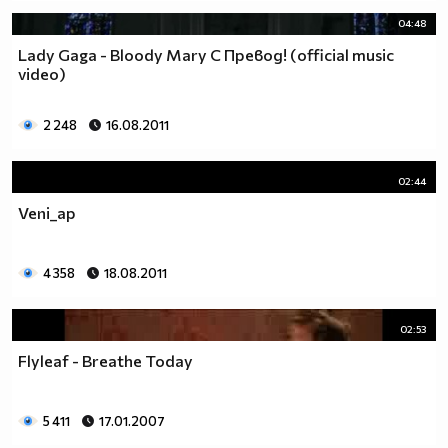
04:48
Lady Gaga - Bloody Mary С Превод! (official music
video)
2 248
16.08.2011
02:44
Veni_ap
4 358
18.08.2011
02:53
Flyleaf - Breathe Today
5 411
17.01.2007