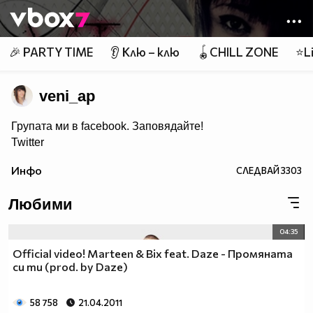
Member of
👾
🎉 PARTY TIME
👂 Клю – клю
🪀CHILL ZONE
⭐Li
veni_ap
Групата ми в facebook. Заповядайте!
Twitter
YouTube
Инфо
СЛЕДВАЙ
3303
Не снимам за известност, не снимам за гледания
или някаква изгода. Снимам защото това е
моето хоби. Ако не Ви е приятно не гледайте!
Любими
04:35
Official video! Marteen & Bix feat. Daze - Промяната
си ти (prod. by Daze)
58 758
21.04.2011