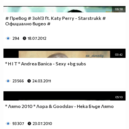
06:58
# Превод # 3oh!3 ft. Katy Perry - Starstrukk #
Официално видео #
294
18.07.2012
03:42
* H I T * Andrea Banica - Sexy +bg subs
23 566
24.03.2011
05:10
* Лято 2010 * Лора & Goodslav - Нека Бъде Лято
93 307
23.07.2010