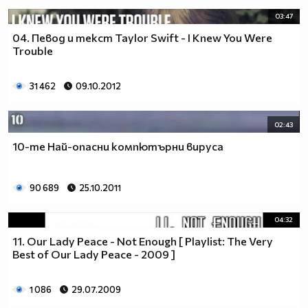
03:47
04. Певод и текст Taylor Swift - I Knew You Were
Trouble
31 462
09.10.2012
02:43
10-те Най-опасни компютърни вируса
90 689
25.10.2011
04:32
11. Our Lady Peace - Not Enough [ Playlist: The Very
Best of Our Lady Peace - 2009 ]
1 086
29.07.2009