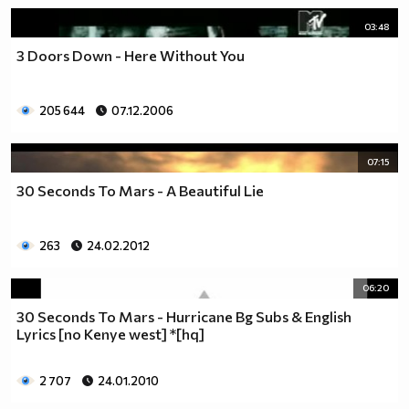
03:48
3 Doors Down - Here Without You
205 644
07.12.2006
07:15
30 Seconds To Mars - A Beautiful Lie
263
24.02.2012
06:20
30 Seconds To Mars - Hurricane Bg Subs & English
Lyrics [no Kenye west] *[hq]
2 707
24.01.2010