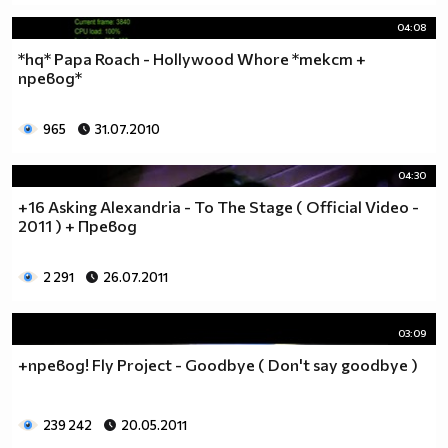
04:08
*hq* Papa Roach - Hollywood Whore *текст +
превод*
965
31.07.2010
04:30
+16 Asking Alexandria - To The Stage ( Official Video -
2011 ) + Превод
2 291
26.07.2011
03:09
+превод! Fly Project - Goodbye ( Don't say goodbye )
239 242
20.05.2011