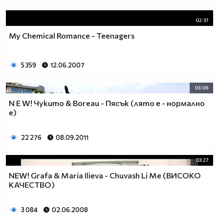
02:37
My Chemical Romance - Teenagers
5 359
12.06.2007
03:06
N E W! Чукито & Boreau - Пясък (лято е - нормално
е)
22 276
08.09.2011
03:27
NEW! Grafa & Maria Ilieva - Chuvash Li Me (ВИСОКО
КАЧЕСТВО)
3 084
02.06.2008