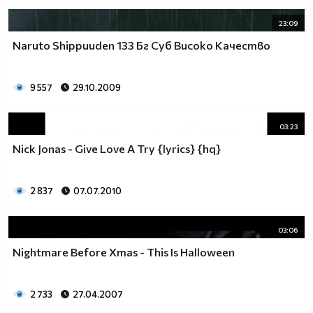
23:09
Naruto Shippuuden 133 Бг Суб Високо Качество
9 557
29.10.2009
03:23
Nick Jonas - Give Love A Try {lyrics} {hq}
2 837
07.07.2010
03:06
Nightmare Before Xmas - This Is Halloween
2 733
27.04.2007