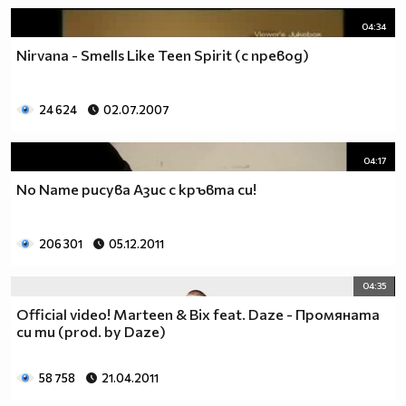
04:34
Nirvana - Smells Like Teen Spirit (с превод)
24 624
02.07.2007
04:17
No Name рисува Азис с кръвта си!
206 301
05.12.2011
04:35
Official video! Marteen & Bix feat. Daze - Промяната
си ти (prod. by Daze)
58 758
21.04.2011