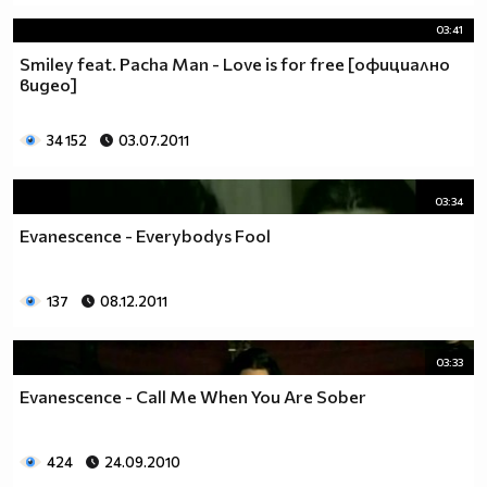
03:41
Smiley feat. Pacha Man - Love is for free [официално
видео]
34 152
03.07.2011
03:34
Evanescence - Everybodys Fool
137
08.12.2011
03:33
Evanescence - Call Me When You Are Sober
424
24.09.2010