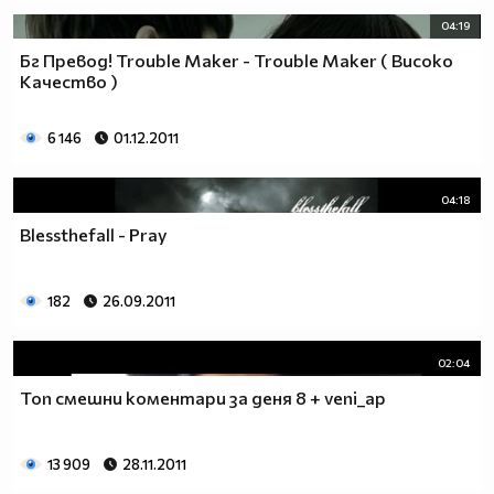
04:19
Бг Превод! Trouble Maker - Trouble Maker ( Високо
Качество )
6 146
01.12.2011
04:18
Blessthefall - Pray
182
26.09.2011
02:04
Топ смешни коментари за деня 8 + veni_ap
13 909
28.11.2011