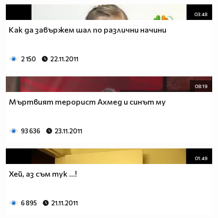
03:48
Как да завържем шал по различни начини
2 150
22.11.2011
08:19
Мъртвият терорист Ахмед и синът му
93 636
23.11.2011
01:49
Хей, аз съм тук ...!
6 895
21.11.2011