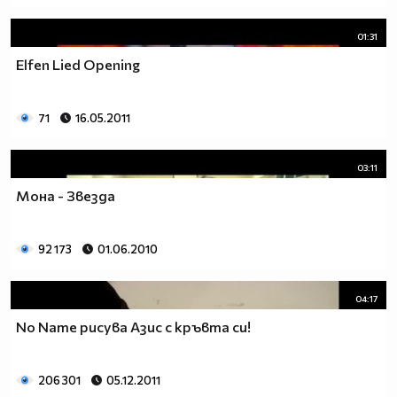
01:31
Elfen Lied Opening
71
16.05.2011
03:11
Мона - Звезда
92 173
01.06.2010
04:17
No Name рисува Азис с кръвта си!
206 301
05.12.2011