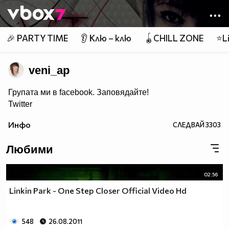
Member of
👾
🎉 PARTY TIME
👂 Клю – клю
🪀CHILL ZONE
⭐Li
veni_ap
Групата ми в facebook. Заповядайте!
Twitter
YouTube
Инфо
СЛЕДВАЙ
3303
Не снимам за известност, не снимам за гледания
или някаква изгода. Снимам защото това е
моето хоби. Ако не Ви е приятно не гледайте!
Любими
02:56
Linkin Park - One Step Closer Official Video Hd
548
26.08.2011