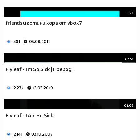
01:23
friends и готини хора от vbox7
481
05.08.2011
02:57
Flyleaf - I m So Sick | Превод |
2 237
13.03.2010
04:06
Flyleaf - I Am So Sick
2 141
03.10.2007