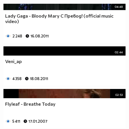
04:48
Lady Gaga - Bloody Mary С Превод! (official music
video)
2 248
16.08.2011
02:44
Veni_ap
4 358
18.08.2011
02:53
Flyleaf - Breathe Today
5 411
17.01.2007