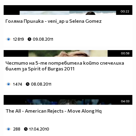
00:22
Голяма Прилика - veni_ap и Selena Gomez
12 819
09.08.2011
00:58
Честито на 5-те потребитела който спечелиха
билет за Spirit of Burgas 2011
1 474
08.08.2011
04:03
The All - American Rejects - Move Along Hq
288
17.04.2010