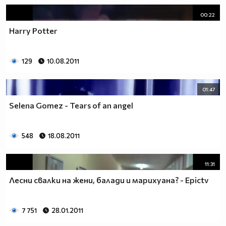
00:22
Harry Potter
129
10.08.2011
01:47
Selena Gomez - Tears of an angel
548
18.08.2011
11:31
Лесни свалки на жени, балади и марихуана? - Epictv
7 751
28.01.2011