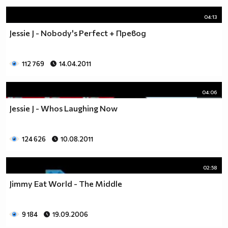
04:13
Jessie J - Nobody's Perfect + Превод
112 769
14.04.2011
04:06
Jessie J - Whos Laughing Now
124 626
10.08.2011
02:58
Jimmy Eat World - The Middle
9 184
19.09.2006