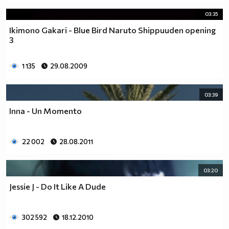
03:35
Ikimono Gakari - Blue Bird Naruto Shippuuden opening
3
1 135
29.08.2009
03:39
Inna - Un Momento
22 002
28.08.2011
03:20
Jessie J - Do It Like A Dude
302 592
18.12.2010