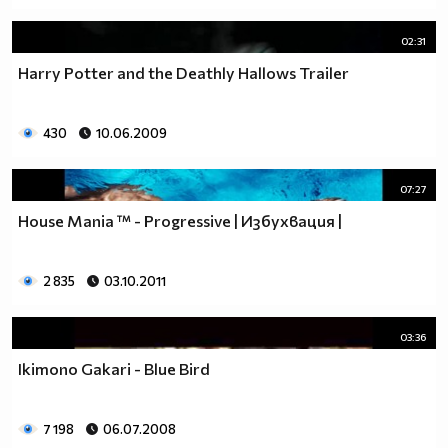
02:31
Harry Potter and the Deathly Hallows Trailer
430
10.06.2009
07:27
House Mania ™ - Progressive | Избухвация |
2 835
03.10.2011
03:36
Ikimono Gakari - Blue Bird
7 198
06.07.2008