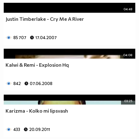
04:48
Justin Timberlake - Cry Me A River
85 707
17.04.2007
04:08
Kalwi & Remi - Explosion Hq
842
07.06.2008
03:25
Karizma - Kolko mi lipsvash
433
20.09.2011