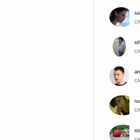
sa
СЛ
si
СЛ
an
СЛ
iv
СЛ
si
СЛ