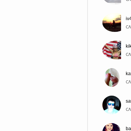
iv
СЛ
ki
СЛ
ka
СЛ
sa
СЛ
ba