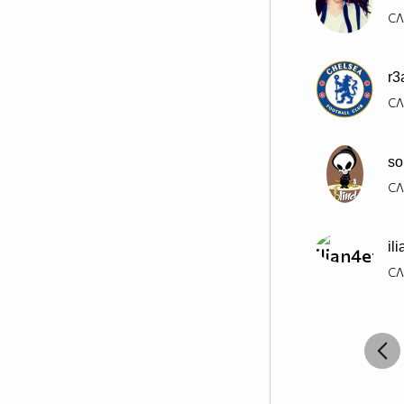
СЛ
r3
СЛ
so
СЛ
il
СЛ