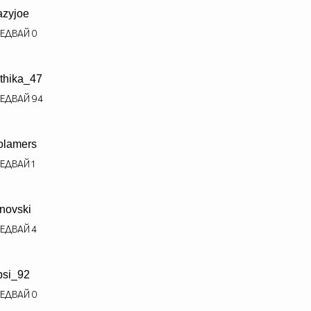
azyjoe
ЕДВАЙ
0
thika_47
ЕДВАЙ
94
olamers
ЕДВАЙ
1
anovski
ЕДВАЙ
4
bsi_92
ЕДВАЙ
0