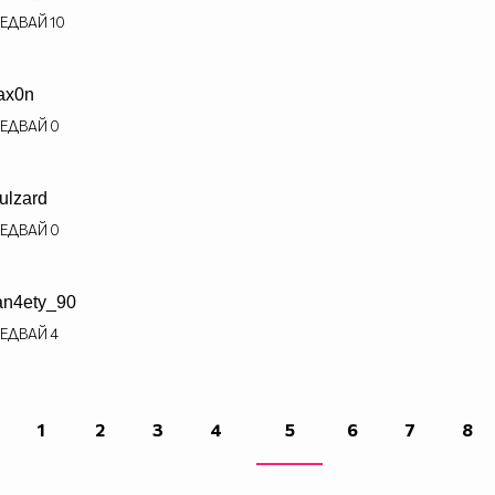
ЕДВАЙ
10
ax0n
ЕДВАЙ
0
ulzard
ЕДВАЙ
0
ian4ety_90
ЕДВАЙ
4
1
2
3
4
5
6
7
8