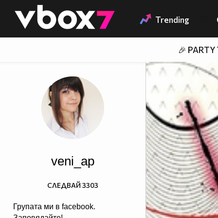
Member of
👾
Trending
🎉 PARTY
veni_ap
СЛЕДВАЙ
3303
Групата ми в facebook.
Заповядайте!