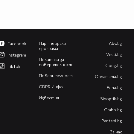
Партньорска
Abv.bg
Facebook
програма
Vesti.bg
Instagram
Политика за
поверителност
Gong.bg
TikTok
Поверителност
Оhnamama.bg
GDPR Инфо
Edna.bg
Известия
Sinoptik.bg
Grabo.bg
Pariteni.bg
За нас