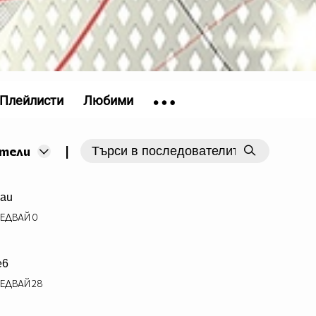
Плейлисти
Любими
|
тели
au
ЕДВАЙ
0
e6
ЕДВАЙ
28