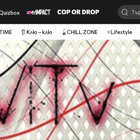
Quizbox
 TIME
👂 Клю – клю
🪀CHILL ZONE
⭐Lifestyle