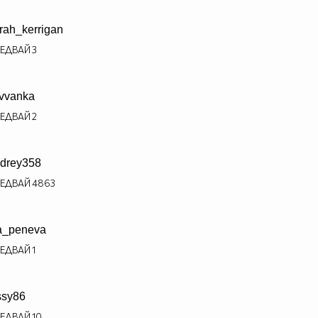
rah_kerrigan
ЕДВАЙ
3
lvvanka
ЕДВАЙ
2
drey358
ЕДВАЙ
4863
a_peneva
ЕДВАЙ
1
ssy86
ЕДВАЙ
10