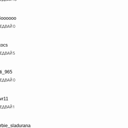
4oooooo
ЕДВАЙ
0
kocs
ЕДВАЙ
5
ti_965
ЕДВАЙ
0
vr11
ЕДВАЙ
1
rbie_sladurana