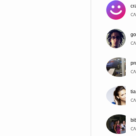
cr
СЛ
go
СЛ
pr
СЛ
ti
СЛ
bi
СЛ