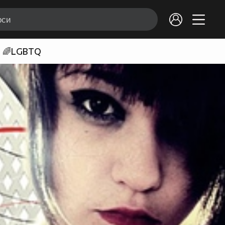
🌈LGBTQ