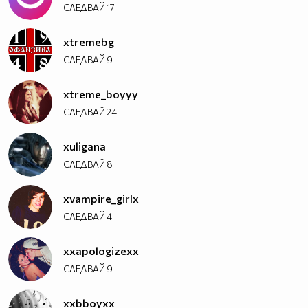
СЛЕДВАЙ
17
xtremebg
СЛЕДВАЙ
9
xtreme_boyyy
СЛЕДВАЙ
24
xuligana
СЛЕДВАЙ
8
xvampire_girlx
СЛЕДВАЙ
4
xxapologizexx
СЛЕДВАЙ
9
xxbboyxx