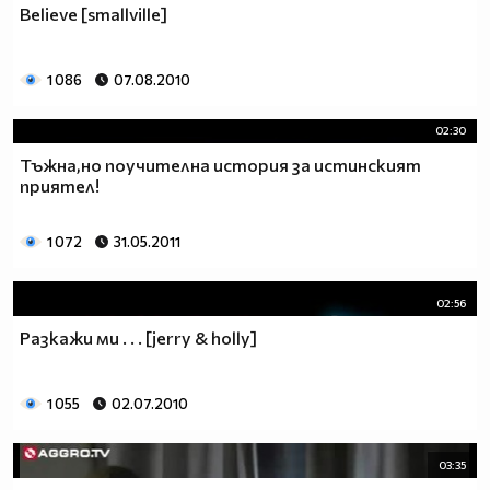
Believe [smallville]
1 086
07.08.2010
02:30
Тъжна,но поучителна история за истинският
приятел!
1 072
31.05.2011
02:56
Разкажи ми . . . [jerry & holly]
1 055
02.07.2010
03:35