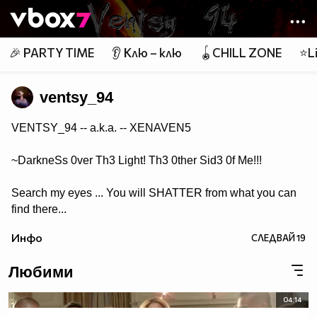
Member of
👾
🎉 PARTY TIME
👂 Клю – клю
🪀CHILL ZONE
⭐Li
ventsy_94
VENTSY_94 -- a.k.a. -- XENAVEN5
~DarkneSs 0ver Th3 Light! Th3 0ther Sid3 0f Me!!!
Search my eyes ... You will SHATTER from what you can
find there...
Инфо
СЛЕДВАЙ
19
Любими
04:14