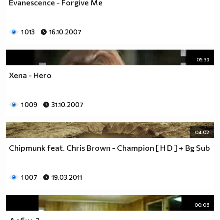
Evanescence - Forgive Me
1 013
16.10.2007
05:39
Xena - Hero
1 009
31.10.2007
04:02
Chipmunk feat. Chris Brown - Champion [ H D ] + Bg Sub
1 007
19.03.2011
00:06