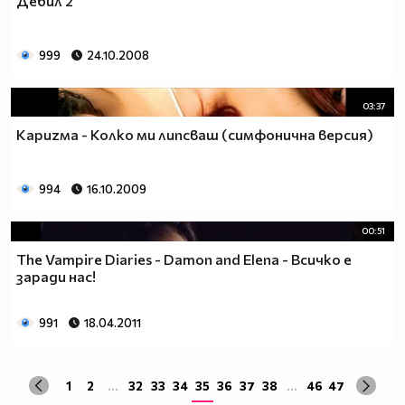
Дебил 2
999
24.10.2008
03:37
Кариzма - Колко ми липсваш (симфонична версия)
994
16.10.2009
00:51
The Vampire Diaries - Damon and Elena - Всичко е
зарaди нас!
991
18.04.2011
1
2
...
32
33
34
35
36
37
38
...
46
47