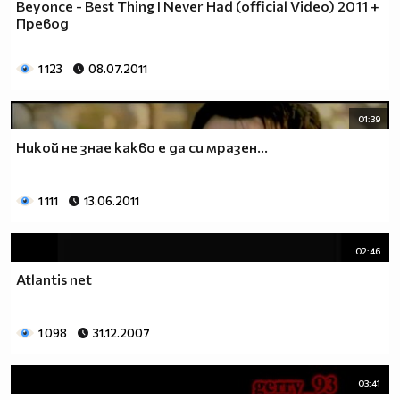
Beyonce - Best Thing I Never Had (official Video) 2011 +
Превод
1 123
08.07.2011
01:39
Никой не знае какво е да си мразен...
1 111
13.06.2011
02:46
Atlantis net
1 098
31.12.2007
03:41