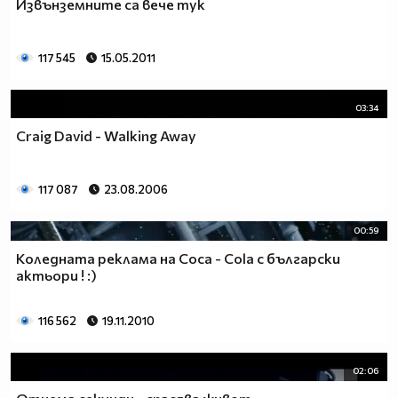
Извънземните са вече тук
117 545
15.05.2011
03:34
Craig David - Walking Away
117 087
23.08.2006
00:59
Коледната реклама на Coca - Cola с български
актьори ! :)
116 562
19.11.2010
02:06