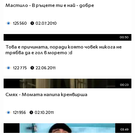
Мастило - В ръцете ти е най - добре
125 560
02.07.2010
00:50
Това е причината, поради която човек никога не
трябва да е гол в морето :d
122 775
22.06.2011
00:23
Смях - Момата напипа кренвирша
121 956
02.10.2011
03:49