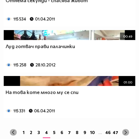
Отнема секунди - спасява живот
115 534
01.04.2011
00:49
Луд готвач прави палачинки
115 258
28.10.2012
01:00
На това коте много му се спи
115 331
06.04.2011
1
2
3
4
5
6
7
8
9
10
...
46
47