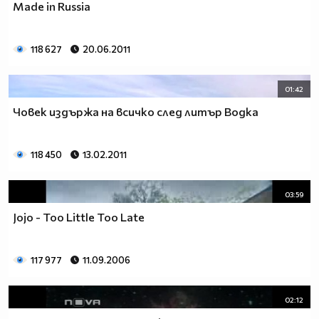
Made in Russia
118 627
20.06.2011
01:42
Човек издържа на всичко след литър Водка
118 450
13.02.2011
03:59
Jojo - Too Little Too Late
117 977
11.09.2006
02:12