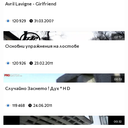
Avril Lavigne - Girlfriend
120 929
31.03.2007
02:12
Основни упражнения на лостове
120 926
23.02.2011
00:53
Случайно Заснето ! Дух * H D
119 468
24.06.2011
00:32