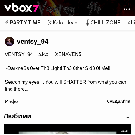
Member of
👾
🎉 PARTY TIME
👂 Клю – клю
🪀CHILL ZONE
⭐Li
ventsy_94
VENTSY_94 -- a.k.a. -- XENAVEN5
~DarkneSs 0ver Th3 Light! Th3 0ther Sid3 0f Me!!!
Search my eyes ... You will SHATTER from what you can
find there...
Инфо
СЛЕДВАЙ
19
Любими
03:21