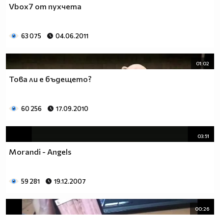
Vbox7 от пухчета
63 075
04.06.2011
01:02
Това ли е бъдещето?
60 256
17.09.2010
03:51
Morandi - Angels
59 281
19.12.2007
00:26