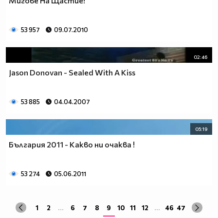
Мигове На Щастие!
53 957
09.07.2010
02:46
Jason Donovan - Sealed With A Kiss
53 885
04.04.2007
05:19
България 2011 - Какво ни очаква !
53 274
05.06.2011
1
2
...
6
7
8
9
10
11
12
...
46
47