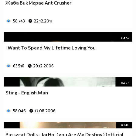
Жаба Бик Играе Ant Crusher
58 743
22.12.2011
04:59
I Want To Spend My Lifetime Loving You
63 516
29.12.2006
04:26
Sting - English Man
58 046
17.08.2006
03:40
Pussycat Dolls - Jai Ho! (you Are My Destiny) (official