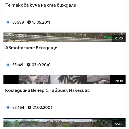
Те такова куче не сте виждали
65 599
15.05.2011
01:05
Автобусите в бъдеще
65 149
03.10.2010
20:19
Комедийна Вечер С Габриел Иглесиас
63 464
21.02.2007
00:17