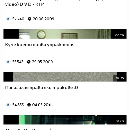
video) D V D - R I P
57 740
20.06.2009
00:26
Куче което прави упражнения
55 543
29.05.2009
02:45
Папагалче прави яки трикове :0
54 855
04.05.2011
07:20