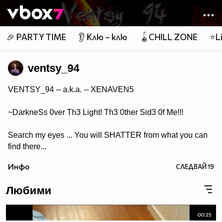
Member of
👾
🎉 PARTY TIME
👂 Клю – клю
🪀CHILL ZONE
⭐Li
ventsy_94
VENTSY_94 -- a.k.a. -- XENAVEN5
~DarkneSs 0ver Th3 Light! Th3 0ther Sid3 0f Me!!!
Search my eyes ... You will SHATTER from what you can
find there...
Инфо
СЛЕДВАЙ
19
Любими
00:25