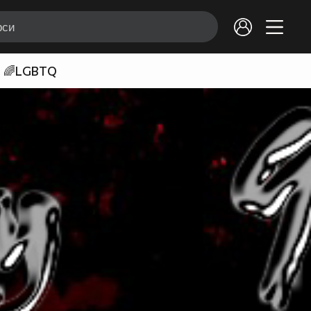
🌈LGBTQ