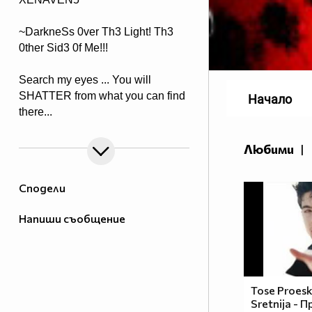
~DarkneSs 0ver Th3 Light! Th3
0ther Sid3 0f Me!!!
Search my eyes ... You will
SHATTER from what you can find
Начало
there...
Любими
|
Сподели
Напиши съобщение
Tose Proeski
Sretnija - 