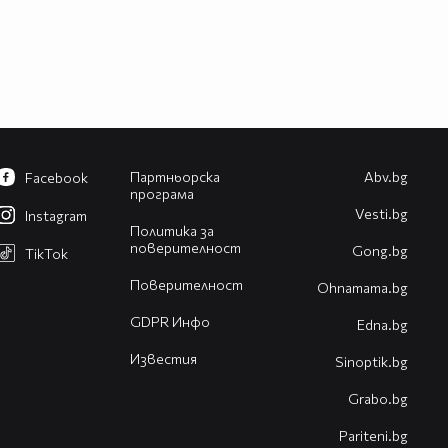
Партньорска
Abv.bg
Facebook
програма
Vesti.bg
Instagram
Политика за
поверителност
Gong.bg
TikTok
Поверителност
Оhnamama.bg
GDPR Инфо
Edna.bg
Известия
Sinoptik.bg
Grabo.bg
Pariteni.bg