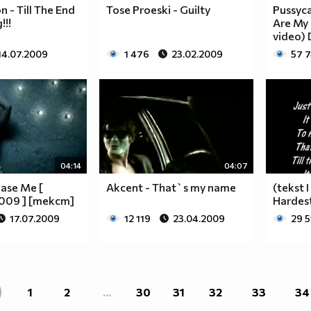
 - Till The End
Tose Proeski - Guilty
Pussycat
!!!
Are My 
video) D
14.07.2009
1 476
23.02.2009
57 
04:14
04:07
ease Me [
Akcent - That`s my name
(tekst 
009 ] [текст]
Hardes
17.07.2009
12 119
23.04.2009
29 5
1
2
...
30
31
32
33
34