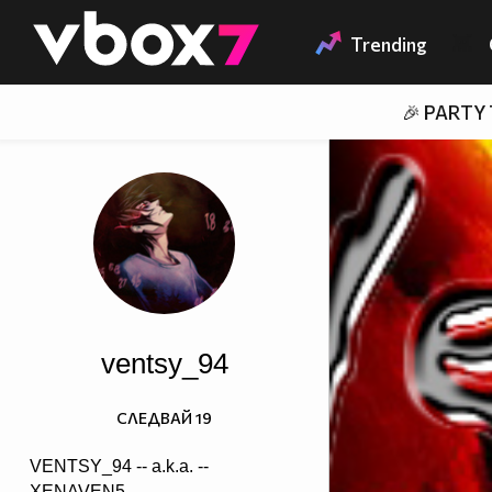
Member of
👾
Trending
🎉 PARTY
ventsy_94
СЛЕДВАЙ
19
VENTSY_94 -- a.k.a. --
XENAVEN5