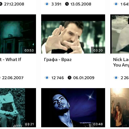
27.12.2008
3 391
13.05.2008
1 64
03:53
03:20
t - What If
Графа - Враг
Nick La
You An
22.06.2007
12 746
06.01.2009
2 2
03:21
03:48