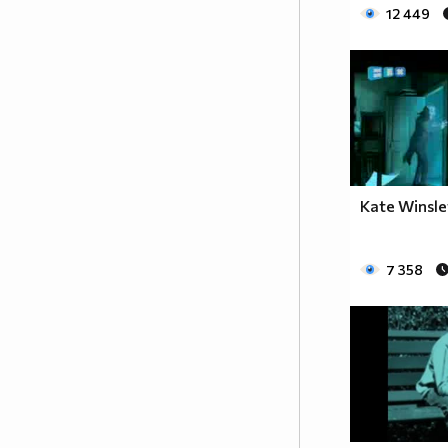
12 449
Kate Winsle
7 358