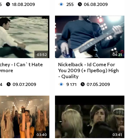
5
18.08.2009
255
06.08.2009
03:52
04:21
chey - I Can`t Hate
Nickelback - Id Come For
ymore
You 2009 (+ Превод) High
- Quality
64
09.07.2009
9 171
07.05.2009
03:40
03:41