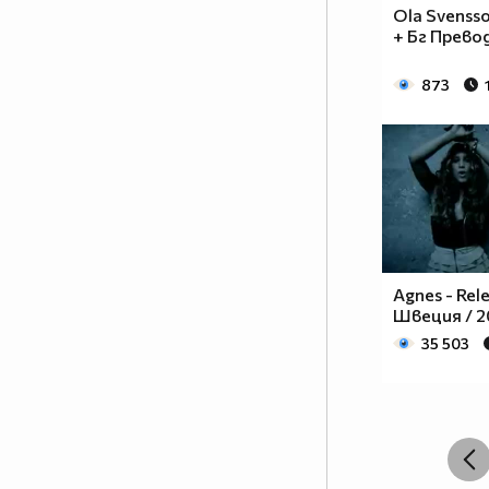
Ola Svensson
+ Бг Превод
873
Agnes - Rel
Швеция / 2
35 503