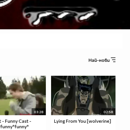
Най-нови
03:28
02:58
t - Funny Cast -
Lying From You [wolverine]
*funny*funny*