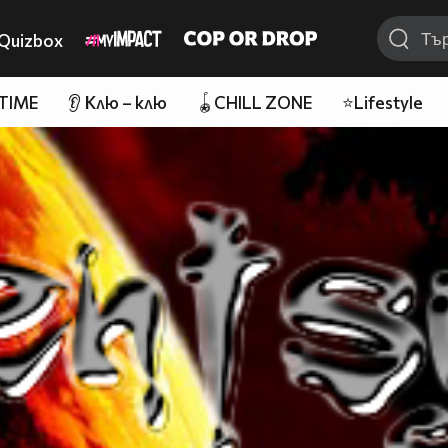
Quizbox
 TIME
👂 Клю – клю
🪀CHILL ZONE
⭐Lifestyle