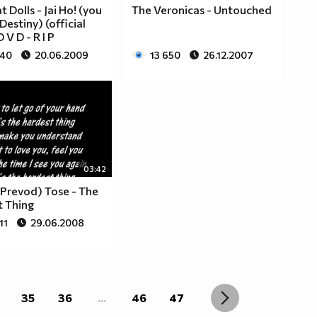
 Dolls - Jai Ho! (you
The Veronicas - Untouched
Destiny) (official
 V D - R I P
740
20.06.2009
13 650
26.12.2007
03:42
I Prevod) Tose - The
t Thing
11
29.06.2008
35
36
...
46
47