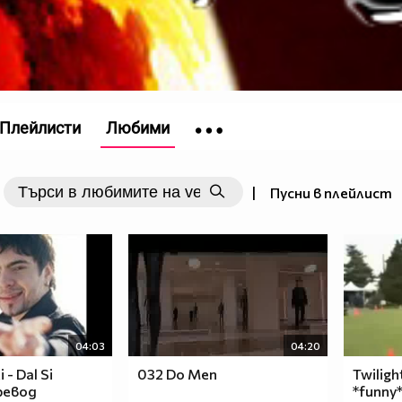
Плейлисти
Любими
|
Пусни в плейлист
04:03
04:20
 - Dal Si
032 Do Men
Twiligh
Превод
*funny