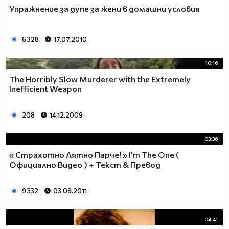
Упражнение за дупе за жени в домашни условия
6 328
17.07.2010
10:16
The Horribly Slow Murderer with the Extremely
Inefficient Weapon
208
14.12.2009
03:36
« Страхотно Лятно Парче! » I'm The One (
Официално Видео ) + Текст & Превод
9 332
03.08.2011
04:41