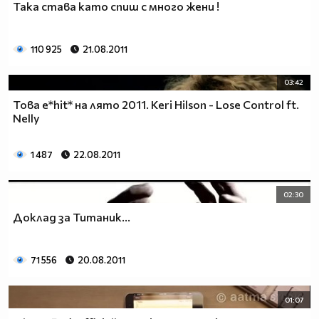
Така става като спиш с много жени !
110 925
21.08.2011
03:42
Това е*hit* на лято 2011. Keri Hilson - Lose Control ft.
Nelly
1 487
22.08.2011
02:30
Доклад за Титаник...
71 556
20.08.2011
01:07