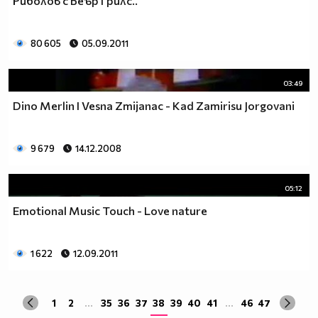
Риболов с Беър Грилс..
80 605
05.09.2011
03:49
Dino Merlin I Vesna Zmijanac - Kad Zamirisu Jorgovani
9 679
14.12.2008
05:12
Emotional Music Touch - Love nature
1 622
12.09.2011
1
2
...
35
36
37
38
39
40
41
...
46
47