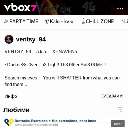
Member of
👾
🎉 PARTY TIME
👂 Клю – клю
🪀CHILL ZONE
⭐Li
ventsy_94
VENTSY_94 -- a.k.a. -- XENAVEN5
~DarkneSs 0ver Th3 Light! Th3 0ther Sid3 0f Me!!!
Search my eyes ... You will SHATTER from what you can
find there...
Инфо
СЛЕДВАЙ
19
Любими
00:57