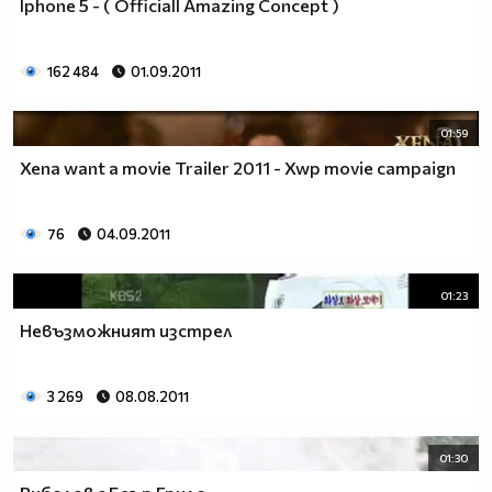
Iphone 5 - ( Officiall Amazing Concept )
162 484
01.09.2011
01:59
Xena want a movie Trailer 2011 - Xwp movie campaign
76
04.09.2011
01:23
Невъзможният изстрел
3 269
08.08.2011
01:30