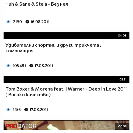
Huh & Sane & Stela - Без нея
2 150
16.08.2011
04:08
Удивителни спортни и други трикчета ,
компилация
105 491
17.08.2011
03:31
Tom Boxer & Morena feat. J Warner - Deep In Love 2011
( Високо качество)
1 156
17.08.2011
00:58