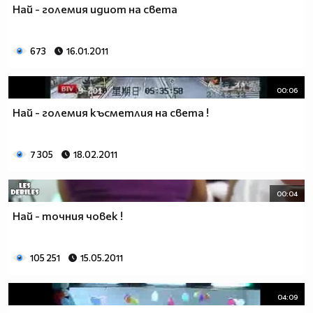
Най - големия идиот на света
673
16.01.2011
00:06
Най - големия късметлия на света !
7 305
18.02.2011
00:04
Най - точния човек !
105 251
15.05.2011
04:09