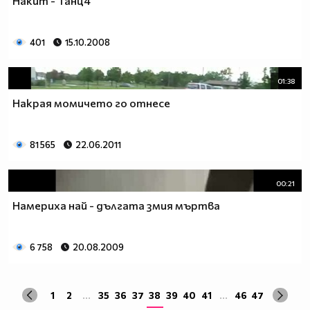
Накит - Танц4
401
15.10.2008
01:38
Накрая момичето го отнесе
81 565
22.06.2011
00:21
Намериха най - дългата змия мъртва
6 758
20.08.2009
1
2
...
35
36
37
38
39
40
41
...
46
47