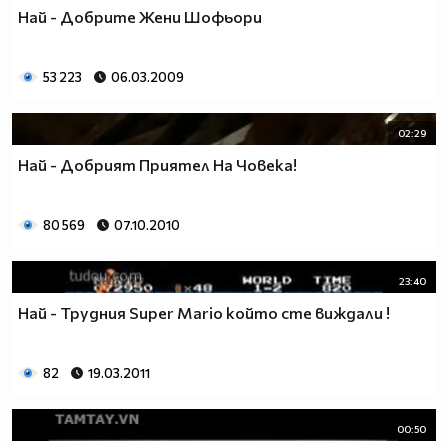
Най - Добрите Жени Шофьори
53 223
06.03.2009
02:29
Най - Добрият Приятел На Човека!
80 569
07.10.2010
23:40
Най - Трудния Super Mario който сте виждали !
82
19.03.2011
00:50