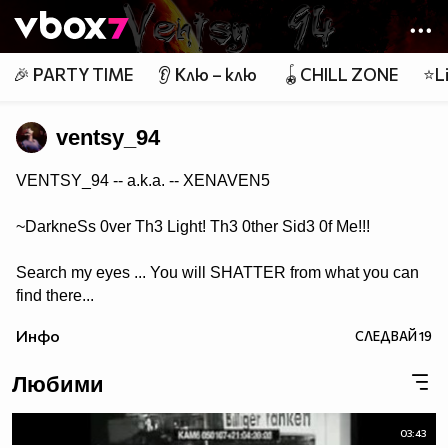
Member of
👾
🎉 PARTY TIME
👂 Клю – клю
🪀CHILL ZONE
⭐Li
ventsy_94
VENTSY_94 -- a.k.a. -- XENAVEN5
~DarkneSs 0ver Th3 Light! Th3 0ther Sid3 0f Me!!!
Search my eyes ... You will SHATTER from what you can
find there...
Инфо
СЛЕДВАЙ
19
Любими
03:43