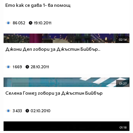
Ето как се дава 1- ва помощ
86 052
19.10.2011
02:14
Джони Деп говори за Джъстин Бийбър..
1 669
28.10.2011
01:27
Селена Гомез говори за Джъстин Бийбър
3 433
02.10.2010
01:18