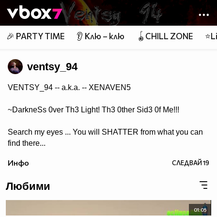
Member of
👾
🎉 PARTY TIME
👂 Клю – клю
🪀CHILL ZONE
⭐Li
ventsy_94
VENTSY_94 -- a.k.a. -- XENAVEN5
~DarkneSs 0ver Th3 Light! Th3 0ther Sid3 0f Me!!!
Search my eyes ... You will SHATTER from what you can
find there...
Инфо
СЛЕДВАЙ
19
Любими
01:05