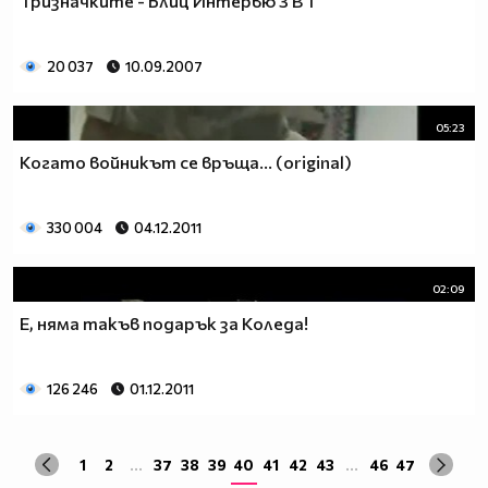
Тризначките - Блиц Интервю 3 В 1
20 037
10.09.2007
05:23
Когато войникът се връща... (original)
330 004
04.12.2011
02:09
Е, няма такъв подарък за Коледа!
126 246
01.12.2011
1
2
...
37
38
39
40
41
42
43
...
46
47