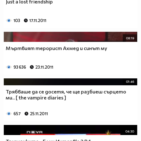
Just a lost friendship
103
17.11.2011
08:19
Мъртвият терорист Ахмед и синът му
93 636
23.11.2011
01:46
Трябваше да се досетя, че ще разбиеш сърцето
ми.. [ the vampire diaries ]
657
25.11.2011
04:30