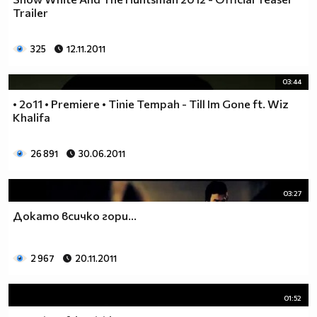
Trailer
325
12.11.2011
03:44
• 2o11 • Premiere • Tinie Tempah - Till Im Gone ft. Wiz
Khalifa
26 891
30.06.2011
03:27
Докато всичко гори...
2 967
20.11.2011
01:52