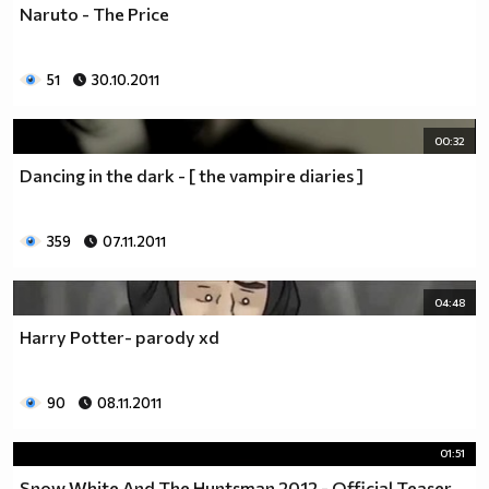
Naruto - The Price
51
30.10.2011
00:32
Dancing in the dark - [ the vampire diaries ]
359
07.11.2011
04:48
Harry Potter- parody xd
90
08.11.2011
01:51
Snow White And The Huntsman 2012 - Official Teaser