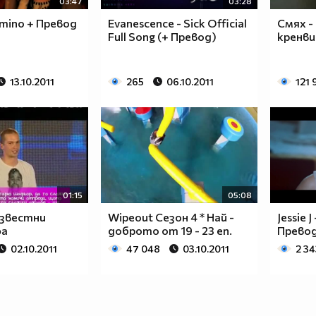
03:47
03:28
Domino + Превод
Evanescence - Sick Official
Смях -
Full Song (+ Превод)
кренв
13.10.2011
265
06.10.2011
121 
01:15
05:08
известни
Wipeout Сезон 4 * Най -
Jessie 
фа
доброто от 19 - 23 еп.
Прево
02.10.2011
47 048
03.10.2011
2 34