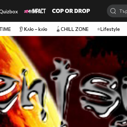
Quizbox
 TIME
👂 Клю – клю
🪀CHILL ZONE
⭐Lifestyle