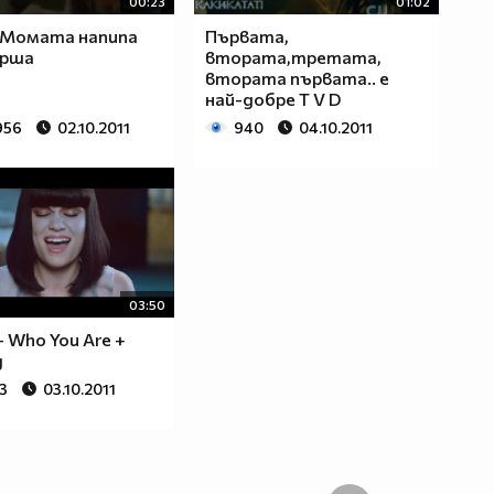
00:23
01:02
 Момата напипа
Първата,
ирша
втората,третата,
втората първата.. е
най-добре T V D
956
02.10.2011
940
04.10.2011
03:50
J - Who You Are +
д
3
03.10.2011