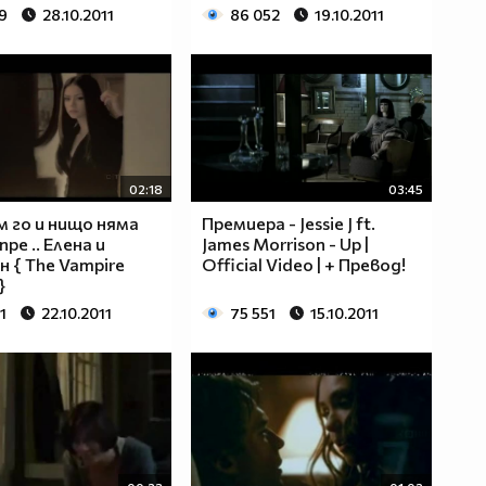
9
28.10.2011
86 052
19.10.2011
02:18
03:45
 го и нищо няма
Премиера - Jessie J ft.
пре .. Елена и
James Morrison - Up |
 { The Vampire
Official Video | + Превод!
}
1
22.10.2011
75 551
15.10.2011