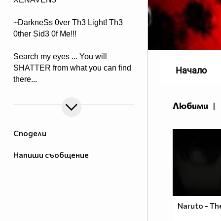
~DarkneSs 0ver Th3 Light! Th3
0ther Sid3 0f Me!!!
Search my eyes ... You will
SHATTER from what you can find
Начало
there...
Любими
|
Сподели
Напиши съобщение
Naruto - Th