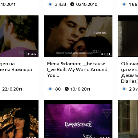
.10.2011
3 433
02.10.2010
1 66
01:46
02:31
део на
Elena &damon; __because
Обичам
е на Вампира
I_ve Built My World Around
да ме с
You...
Деймън
Diaries 
22.10.2011
80
10.10.2011
2 97