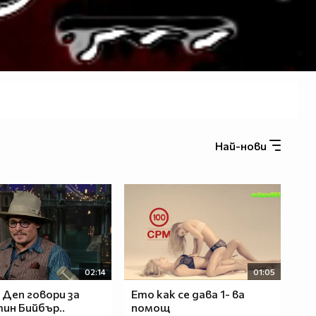
Най-нови
02:14
01:05
Деп говори за
Ето как се дава 1- ва
ин Бийбър..
помощ