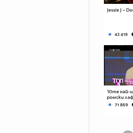
Jessie J – 
43 419
10те най-
ромски ла
71 869