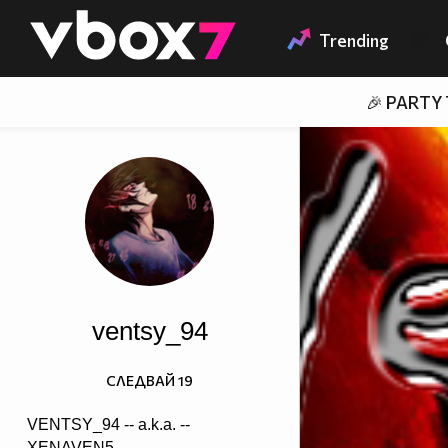
Member of
👾
Trending
🎉 PARTY
ventsy_94
СЛЕДВАЙ
19
VENTSY_94 -- a.k.a. --
XENAVEN5