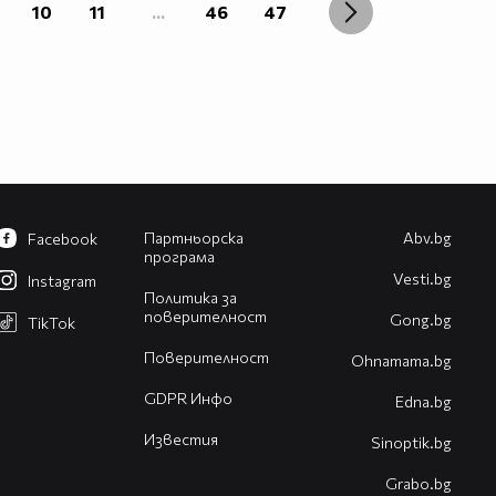
10
11
...
46
47
Партньорска
Abv.bg
Facebook
програма
Vesti.bg
Instagram
Политика за
поверителност
Gong.bg
TikTok
Поверителност
Оhnamama.bg
GDPR Инфо
Edna.bg
Известия
Sinoptik.bg
Grabo.bg