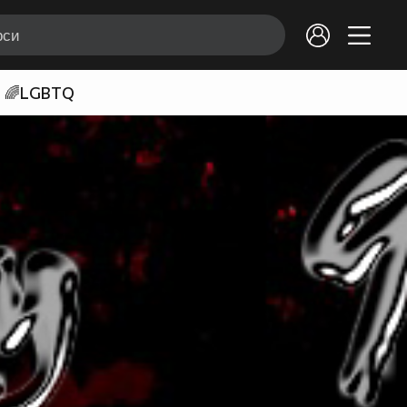
🌈LGBTQ