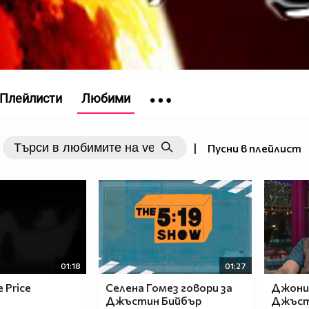
Плейлисти
Любими
|
Пусни в плейлист
01:18
01:27
e Price
Селена Гомез говори за
Джони 
Джъстин Бийбър
Джъст