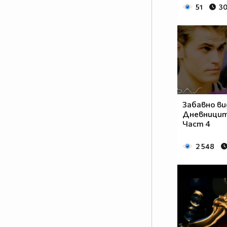
51
30
Забавно ви
Дневницит
Част 4
2 548