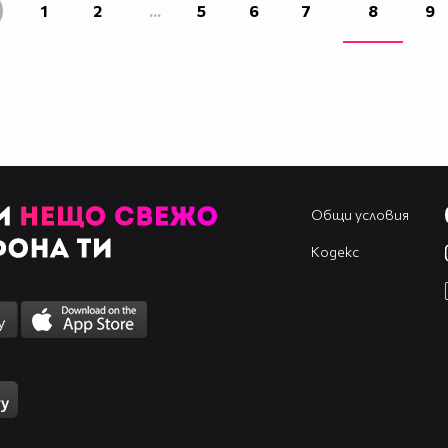
1
2
...
5
6
7
8
9
Общи условия
Кодекс