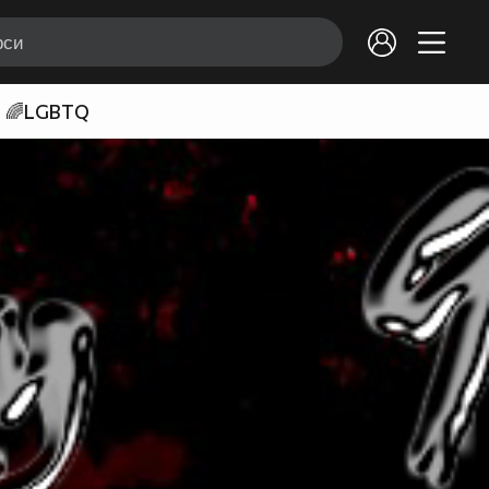
🌈LGBTQ