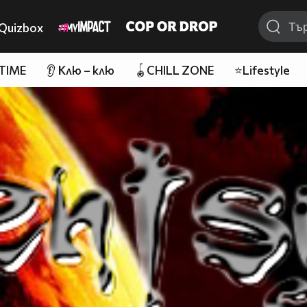
Quizbox
 TIME
👂 Клю – клю
🪀CHILL ZONE
⭐Lifestyle