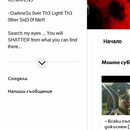
~DarkneSs 0ver Th3 Light! Th3
0ther Sid3 0f Me!!!
Search my eyes ... You will
SHATTER from what you can find
Начало
there...
Моите су
Сподели
Напиши съобщение
~ Всеки пъ
докоснем 