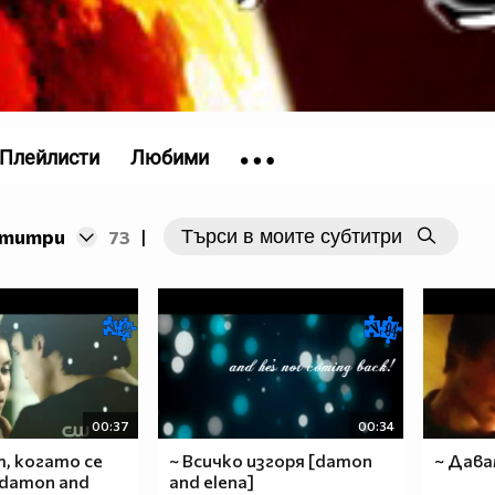
Плейлисти
Любими
бтитри
73
|
00:37
00:34
т, когато се
~ Всичко изгоря [damon
~ Дава
[damon and
and elena]