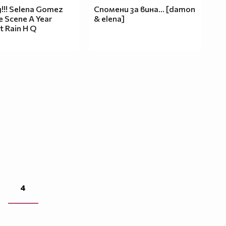
!!! Selena Gomez
Спомени за вина... [damon
e Scene A Year
& elena]
t Rain H Q
4