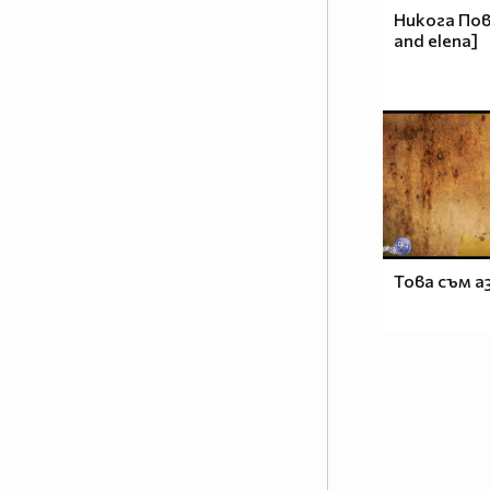
Никога По
and elena]
Това съм аз