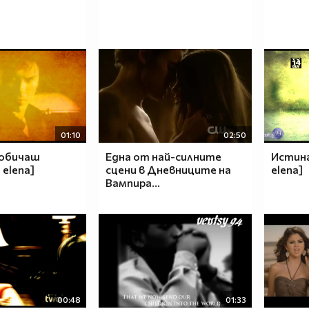
01:10
02:50
 обичаш
Една от най-силнитe
Истин
 elena]
сцени в Дневниците на
elena]
Вампира...
00:48
01:33