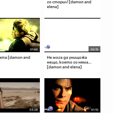
го сторил! [damon and
elena]
01:40
00:15
ата [damon and
Не мога да унищожа
нещо, което го няма...
[damon and elena]
03:28
01:10