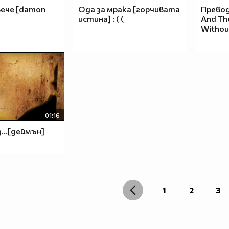
вече [damon
Ода за мрака [горчивата
Превод
истина] : ( (
And Th
Withou
01:16
...[деймън]
1
2
3