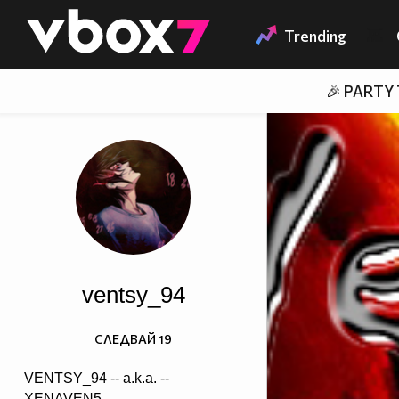
Member of
👾
Trending
🎉 PARTY
ventsy_94
СЛЕДВАЙ
19
VENTSY_94 -- a.k.a. --
XENAVEN5