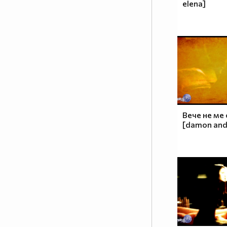
elena]
Вече не ме
[damon and