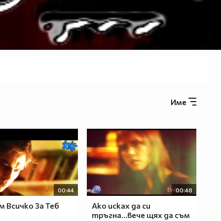
Име
00:44
00:48
м Всичко За Теб
Ако исках да си
тръгна...вече щях да съм