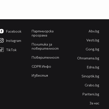
Партньорска
Abv.bg
Facebook
програма
Vesti.bg
Instagram
Политика за
поверителност
Gong.bg
TikTok
Поверителност
Оhnamama.bg
GDPR Инфо
Edna.bg
Известия
Sinoptik.bg
Grabo.bg
Pariteni.bg
За нас