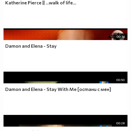
Katherine Pierce || ...walk of life...
00:34
Damon and Elena - Stay
00:50
Damon and Elena - Stay With Me [остани с мен]
00:28