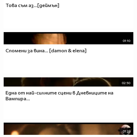
Това съм аз...[деймън]
01:10
Спомени за вина... [damon & elena]
02:50
Една от най-силнитe сцени в Дневниците на
Вампира...
01:23