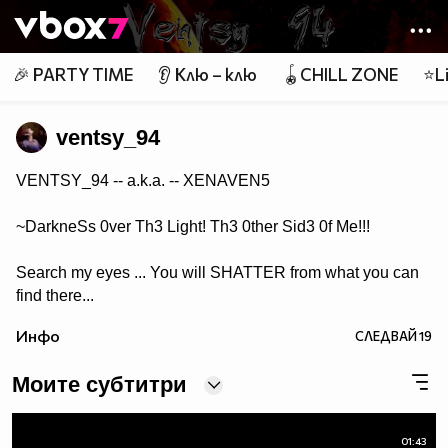
Member of
👾
🎉 PARTY TIME
👂 Клю – клю
🪀CHILL ZONE
⭐Li
ventsy_94
VENTSY_94 -- a.k.a. -- XENAVEN5
~DarkneSs 0ver Th3 Light! Th3 0ther Sid3 0f Me!!!
Search my eyes ... You will SHATTER from what you can
find there...
Инфо
СЛЕДВАЙ
19
Моите субтитри
01:43