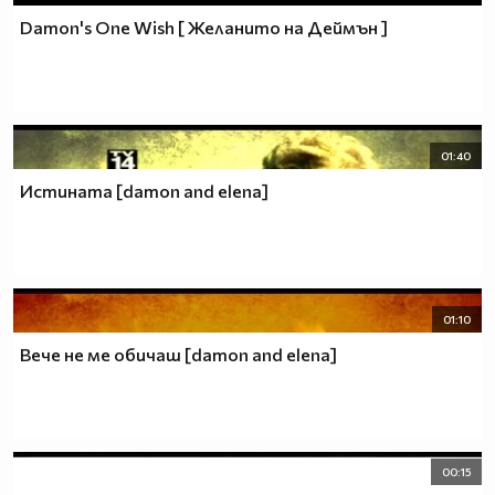
Damon's One Wish [ Желанито на Деймън ]
01:40
Истината [damon and elena]
01:10
Вече не ме обичаш [damon and elena]
00:15