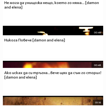
Не мога да унищожа нещо, което го няма... [damon
and elena]
00:48
Никога Повече [damon and elena]
00:48
Ако исках да си тръгна...вече щях да съм го сторил!
[damon and elena]
01:16