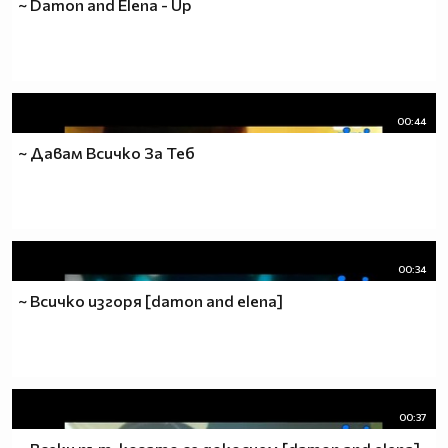
~ Damon and Elena - Up
00:44
~ Давам Всичко За Теб
00:34
~ Всичко изгоря [damon and elena]
00:37