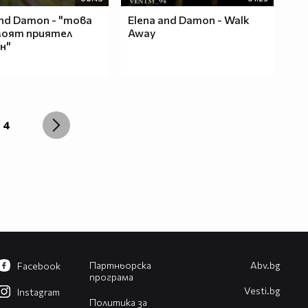
and Damon - "това
Elena and Damon - Walk
моят приятел
Away
н"
4
Партньорска
Abv.bg
Facebook
програма
Vesti.bg
Instagram
Политика за