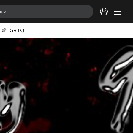
🌈LGBTQ