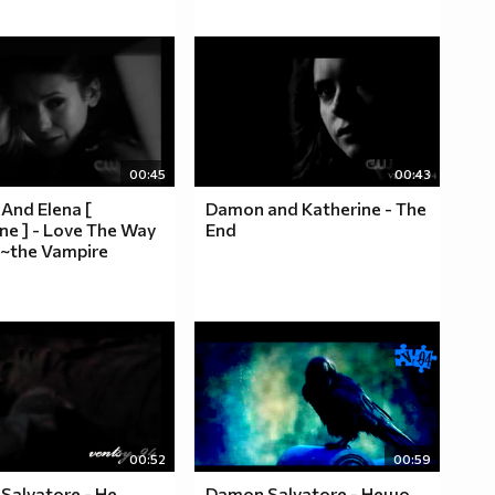
00:45
00:43
And Elena [
Damon and Katherine - The
ne ] - Love The Way
End
 ~the Vampire
00:52
00:59
Salvatore - Не
Damon Salvatore - Нещо