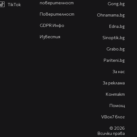
поверителност
Gong.bg
TikTok
Поверителност
Оhnamama.bg
GDPR Инфо
Edna.bg
Известия
Sinoptik.bg
Grabo.bg
Pariteni.bg
За нас
За реклама
Контакт
Помощ
VBox7 блог
© 2026
Всички права