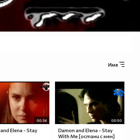
Име
00:34
00:50
and Elena - Stay
Damon and Elena - Stay
With Me [остани с мен]