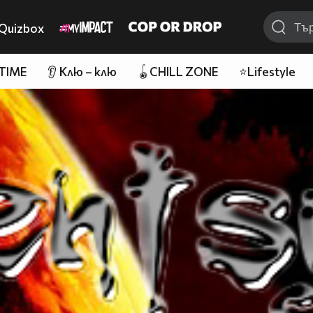
Quizbox
 TIME
👂 Клю – клю
🪀CHILL ZONE
⭐Lifestyle