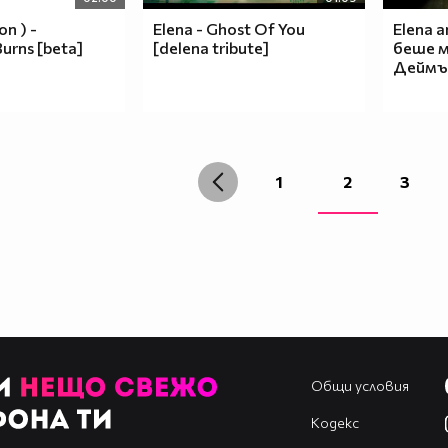
on ) -
Elena - Ghost Of You
Elena 
Burns [beta]
[delena tribute]
беше 
Деймъ
1
2
3
Общи условия
Кодекс