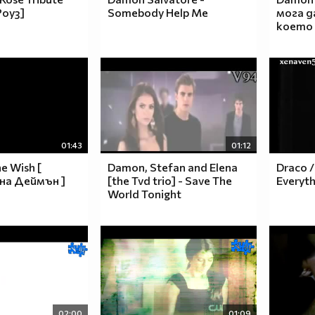
Роуз]
Somebody Help Me
мога д
което 
01:43
01:12
e Wish [
Damon, Stefan and Elena
Draco /
на Деймън ]
[the Tvd trio] - Save The
Everyth
World Tonight
02:00
01:09