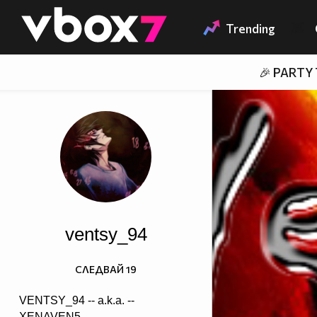
Member of
👾
Trending
🎉 PARTY
ventsy_94
СЛЕДВАЙ
19
VENTSY_94 -- a.k.a. --
XENAVEN5