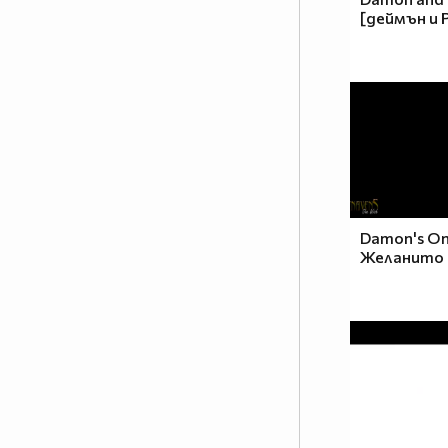
[деймън и 
Damon's On
Желанито 