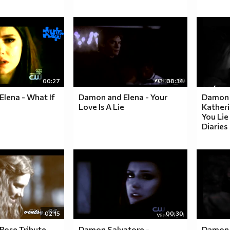
00:27
00:34
lena - What If
Damon and Elena - Your
Damon 
Love Is A Lie
Katheri
You Lie
Diaries
02:15
00:30
Rose Tribute
Damon Salvatore -
Damon 