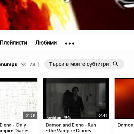
Плейлисти
Любими
бтитри
73
|
01:28
01:41
lena - Only
Damon and Elena - Run
Damon 
mpire Diaries
~the Vampire Diaries