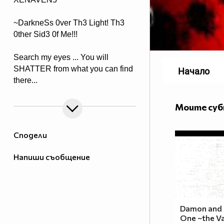
~DarkneSs 0ver Th3 Light! Th3
0ther Sid3 0f Me!!!
Search my eyes ... You will
SHATTER from what you can find
Начало
there...
Моите су
Сподели
Напиши съобщение
Damon and E
One ~the Va