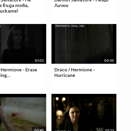
а бъда това,
Лично
искате!
01:02
00:30
 Hermione - Erase
Draco / Hermione -
ing...
Hurricane
00:45
01:23