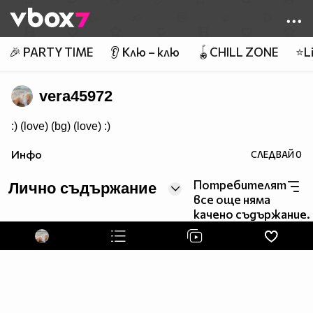
Member of
👾
🎉 PARTY TIME
👂 Клю – клю
🪀CHILL ZONE
⭐Li
vera45972
:) (love) (bg) (love) :)
Инфо
СЛЕДВАЙ
0
Потребителят
Лично съдържание
все още няма
качено съдържание.