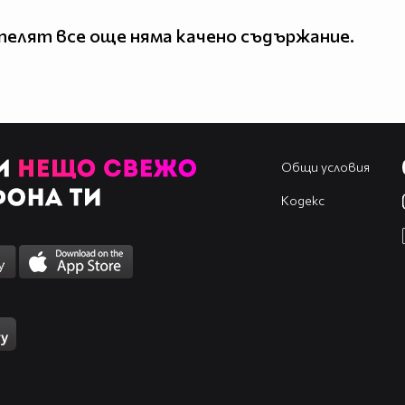
елят все още няма качено съдържание.
Общи условия
Кодекс