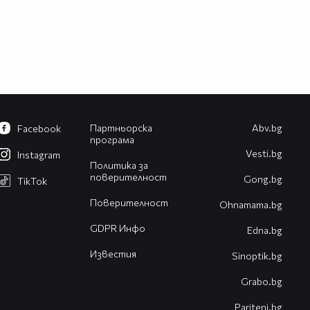
Партньорска
Abv.bg
Facebook
програма
Vesti.bg
Instagram
Политика за
поверителност
Gong.bg
TikTok
Поверителност
Оhnamama.bg
GDPR Инфо
Edna.bg
Известия
Sinoptik.bg
Grabo.bg
Pariteni.bg