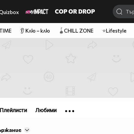
Quizbox
 TIME
👂 Клю – клю
🪀CHILL ZONE
⭐Lifestyle
Плейлисти
Любими
ържание