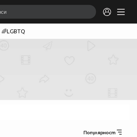
🌈LGBTQ
Популярност