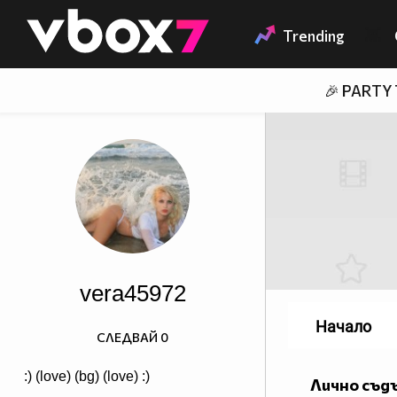
Member of
👾
Trending
🎉 PARTY
vera45972
Начало
СЛЕДВАЙ
0
:) (love) (bg) (love) :)
Лично съд