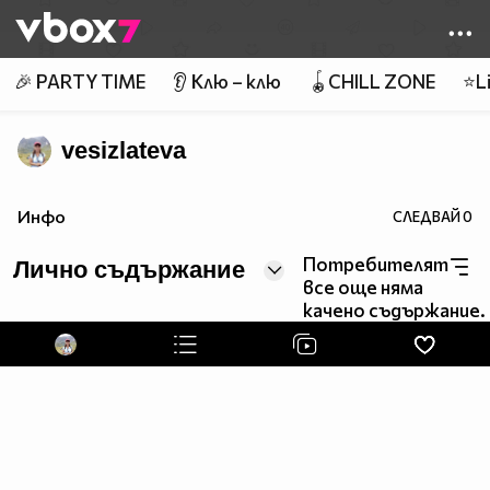
Member of
👾
🎉 PARTY TIME
👂 Клю – клю
🪀CHILL ZONE
⭐Li
vesizlateva
Инфо
СЛЕДВАЙ
0
Потребителят
Лично съдържание
все още няма
качено съдържание.