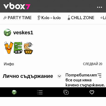
Member of
👾
🎉 PARTY TIME
👂 Клю – клю
🪀CHILL ZONE
⭐Li
veskes1
Инфо
СЛЕДВАЙ
20
border=0>
Потребителят
Лично съдържание
все още няма
качено съдържание.