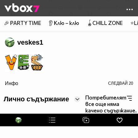
Member of
👾
🎉 PARTY TIME
👂 Клю – клю
🪀CHILL ZONE
⭐Li
veskes1
Инфо
СЛЕДВАЙ
20
border=0>
Потребителят
Лично съдържание
все още няма
качено съдържание.