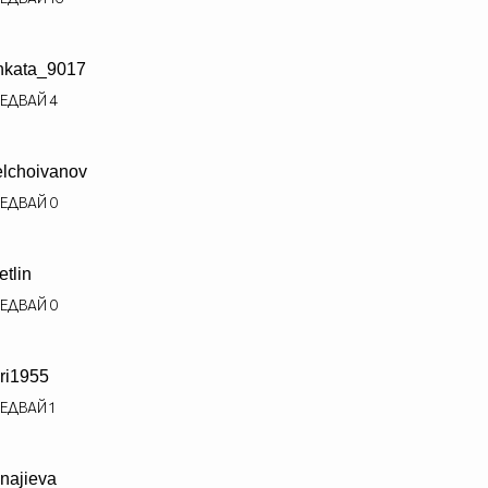
nkata_9017
ЕДВАЙ
4
elchoivanov
ЕДВАЙ
0
etlin
ЕДВАЙ
0
ri1955
ЕДВАЙ
1
najieva