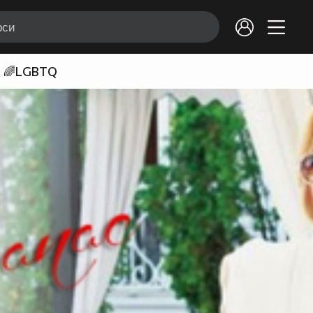
🌈LGBTQ