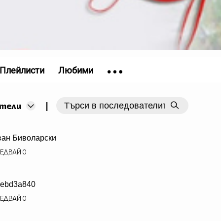
Плейлисти
Любими
|
тели
ан Биволарски
ЕДВАЙ
0
ebd3a840
ЕДВАЙ
0