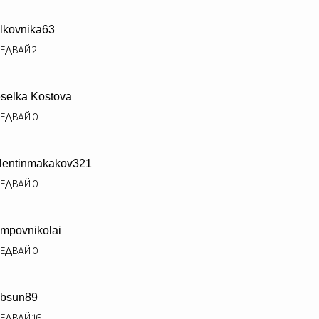
lkovnika63
ЕДВАЙ
2
selka Kostova
ЕДВАЙ
0
lentinmakakov321
ЕДВАЙ
0
mpovnikolai
ЕДВАЙ
0
bsun89
ЕДВАЙ
16