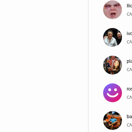
Il
СЛ
iv
СЛ
pl
СЛ
ro
СЛ
ba
СЛ