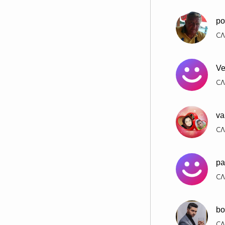
po
СЛ
Ve
СЛ
va
СЛ
pa
СЛ
bo
СЛ