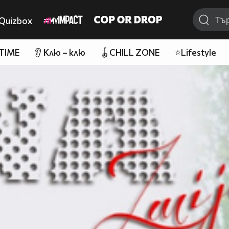
Quizbox
 TIME
👂 Клю – клю
🪀CHILL ZONE
⭐Lifestyle