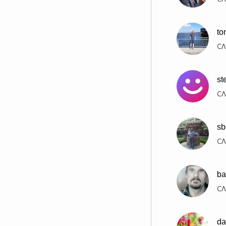
to
СЛ
st
СЛ
sb
СЛ
ba
СЛ
da