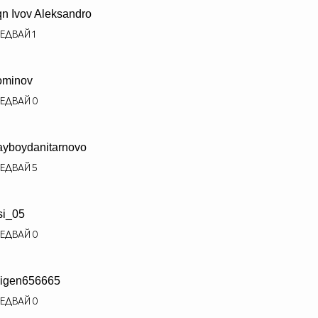
iqn Ivov Aleksandro
ЕДВАЙ
1
ominov
ЕДВАЙ
0
ayboydanitarnovo
ЕДВАЙ
5
si_05
ЕДВАЙ
0
igen656665
ЕДВАЙ
0