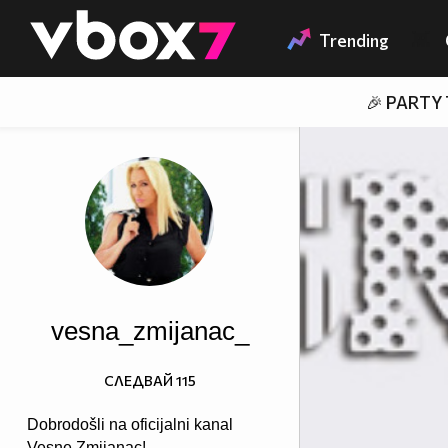
Member of
👾
Trending
🎉 PARTY
vesna_zmijanac_
СЛЕДВАЙ
115
Dobrodošli na oficijalni kanal
Vesne Zmijanac!