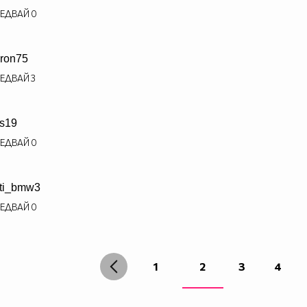
ЕДВАЙ
0
ron75
ЕДВАЙ
3
s19
ЕДВАЙ
0
ti_bmw3
ЕДВАЙ
0
1
2
3
4