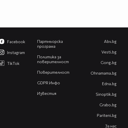
Партньорска
Abv.bg
Facebook
програма
Vesti.bg
Instagram
Политика за
поверителност
Gong.bg
TikTok
Поверителност
Оhnamama.bg
GDPR Инфо
Edna.bg
Известия
Sinoptik.bg
Grabo.bg
Pariteni.bg
За нас