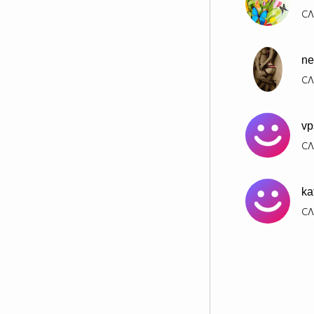
СЛ
ne
СЛ
vp
СЛ
ka
СЛ