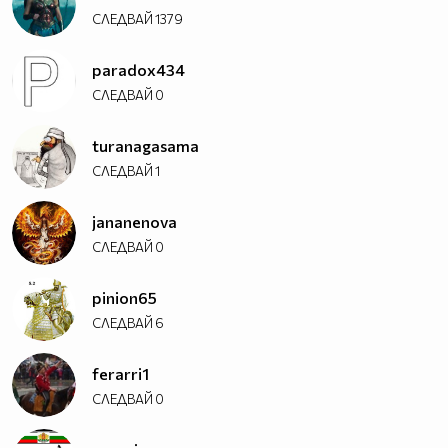
СЛЕДВАЙ
1379
paradox434
СЛЕДВАЙ
0
turanagasama
СЛЕДВАЙ
1
jananenova
СЛЕДВАЙ
0
pinion65
СЛЕДВАЙ
6
ferarri1
СЛЕДВАЙ
0