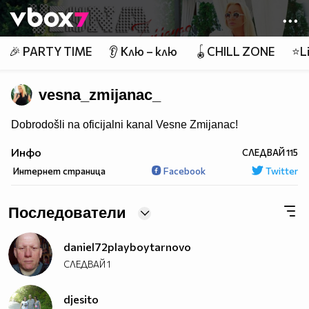
Member of
👾
🎉 PARTY TIME
👂 Клю – клю
🪀CHILL ZONE
⭐Li
vesna_zmijanac_
Dobrodošli na oficijalni kanal Vesne Zmijanac!
Инфо
СЛЕДВАЙ
115
Интернет страница
Facebook
Twitter
Последователи
daniel72playboytarnovo
СЛЕДВАЙ
1
djesito