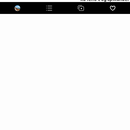
***********************************************************************
Азбуката ни е третата официална в Евросъюза (заради
нас на новите евробанкноти, когато влезем в
Еврозоната, ще бъде изписано „ЕВРО“ на кирилица).
************************************************************************
Христо Ботев и Васил Левски са българи!
************************************************************************
Българска песен звучи в Космоса ("Излел е Делю