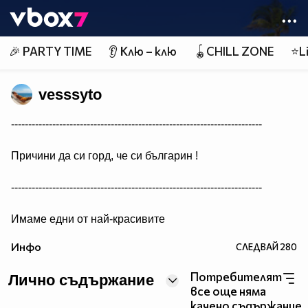
Member of
👾
🎉 PARTY TIME
👂 Клю – клю
🪀CHILL ZONE
⭐Li
vesssyto
-------------------------------------------------------------------------
Причини да си горд, че си българин !
-------------------------------------------------------------------------
Имаме едни от най-красивите
жени на света (ако кажем „най“ пак няма да сбъркаме).
Инфо
СЛЕДВАЙ
280
Потребителят
Лично съдържание
все още няма
качено съдържание.